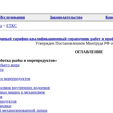
Исследования
Законодательство
Кон
а
>
ЕТКС
диный тарифно-квалификационный справочник работ и проф
Утвержден Постановлением Минтруда РФ от
ОГЛАВЛЕНИЕ
аботка рыбы и морепродуктов»
бьего жира
та
а
 и морепродуктов
измов внутренних водоемов
вых машин и механизмов
ря
продуктов
ановки
й механизированной линии