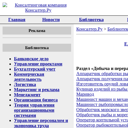
Главная
Новости
Библиотека
Консалтер.Ру
>
Библиотек
Реклама
Е
Библиотека
Банковское дело
Управление проектами
Раздел «Добыча и перер
Бухгалтерский учет
Аппаратчик обработки ры
Коммерческая
Аппаратчик получения па
деятельность
Изготовитель орудий лов
Логистика
Кулинар изделий из рыбы
Маркетинг и реклама
Маривод
Менеджмент
Машинист машин и механ
Организация бизнеса
Машинист рыбопромысло
Теория управления
Обработчик морского зве
организационными
Обработчик рыбы и море
системами
Оператор коптильной уст
Управление персоналом и
Оператор рыбокоптильно
экономика труда