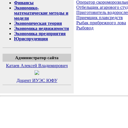
Оператор скороморозильн
Финансы
Отбельщик агарового сту
Экономико-
Приготовитель водоросле
математические методы и
Приемщик плавсредств
модели
Рыбак прибрежного лова
Экономическая теория
Рыбовод
Экономика недвижимости
Экономика предприятия
Юриспруденция
Администратор сайта
Катаев Алексей Владимирович
Доцент ИУЭС ЮФУ