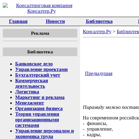
Главная
Новости
Библиотека
Консалтер.Ру
>
Библиотек
Реклама
Библиотека
Банковское дело
Управление проектами
Предыдущая
Бухгалтерский учет
Коммерческая
деятельность
Логистика
Маркетинг и реклама
Менеджмент
Пирамиду можно поставит
Организация бизнеса
Теория управления
На современном российск
организационными
- финансы,
системами
- управление,
Управление персоналом и
- кадры,
экономика труда