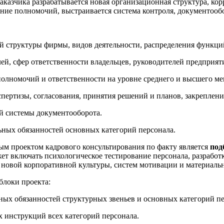
аказчика разрабатывается новая организационная структура, к
ние полномочий, выстраивается система контроля, документообо
 структуры фирмы, видов деятельности, распределения функци
ей, сфер ответственности владельцев, руководителей предприят
полномочий и ответственности на уровне среднего и высшего ме
спертизы, согласования, принятия решений и планов, закреплени
й системы документооборота.
ьных обязанностей основных категорий персонала.
м проектом кадрового консультирования по факту является
под
ет включать психологическое тестирование персонала, разрабо
 новой корпоративной культуры, систем мотивации и материаль
блоки проекта:
ых обязанностей структурных звеньев и основных категорий пе
 инструкций всех категорий персонала.