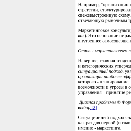
Например, "организацион
стратегии, структурирова
свежевыстроенную схему, 
отвечающую рыночным тр
Маркетинговое консульти
как
). Это основание пира
внутреннее самосовершен
Основы маркетингового п
Наверное, главная тенден
и категорических утверж
ситуационный подход
, у
организации наиболее эф
которого - планирование,
возможности и угрозы в 
управления – принятие р
Диагноз проблемы
®
Форм
выбор
[2]
Ситуационный подход сна
как раз для первой (и гл
именно - маркетинга.