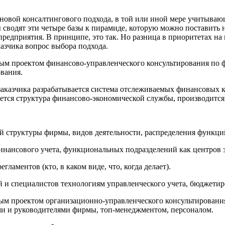
новой консалтингового подхода, в той или иной мере учитываю
 сводят эти четыре базы к пирамиде, которую можно поставить н
предприятия. В принципе, это так. Но разница в приоритетах н
казчика вопрос выбора подхода.
ым проектом финансово-управленческого консультирования по ф
вания.
заказчика разрабатывается система отслеживаемых финансовых 
ется структура финансово-экономической службы, производится
 структуры фирмы, видов деятельности, распределения функци
инансового учета, функциональных подразделений как центров з
гламентов (кто, в каком виде, что, когда делает).
й и специалистов технологиям управленческого учета, бюджетир
м проектом организационно-управленческого консультирования
ми и руководителями фирмы, топ-менеджментом, персоналом.