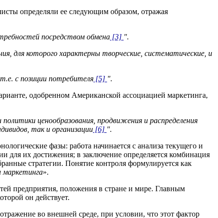
листы определяли ее следующим образом, отражая
отребностей посредством обмена
[3]
".
ия, для которого характерны творческие, систематические, и
т.е. с позиции потребителя
[5]
".
варианте, одобренном Американской ассоциацией маркетинга,
и политики ценообразования, продвижения и распределения
ндивидов, так и организации
[6]
".
ологические фазы: работа начинается с анализа текущего и
ии для их достижения; в заключение определяется комбинация
бранные стратегии. Понятие контроля формулируется как
и маркетинга
».
тей предприятия, положения в стране и мире. Главным
оторой он действует.
отражение во внешней среде, при условии, что этот фактор