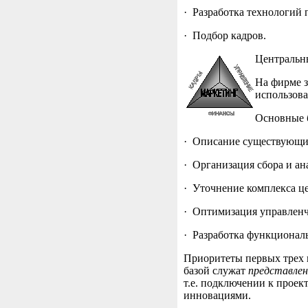
· Разработка технологий 
· Подбор кадров.
Центральны
На фирме з
использов
Основные 
· Описание существующих
· Организация сбора и а
· Уточнение комплекса це
· Оптимизация управленч
· Разработка функционал
Приоритеты первых трех 
базой служат
представлен
т.е. подключении к проек
инновациями.