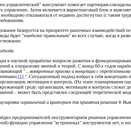
но-управленческий" консультант помогает партнерам-совладельц
ть управление. Затем включается маркетинговый блок и выясняе
необходимо отказываться от недавно достигнутых (с таким труд
ебованиям.
рование базируется на приоритете рыночных взаимодействий п
миды будет "наиболее правильным" во всех случаях, когда в ра
ствование.
одхода.
ция в научной проработке вопросов развития и функционировани
дений к плюрализму мнений и теорий. С конца 60-х годов нара
вязывающий "…
конкретные приемы и концепции с определенными
фективно
[1]
".
Ситуационный подход вобрал в себя концепцию
п
 организация, мотивация и контроль. (На этапе планирования о
окружающей среде; организация, мотивация и контроль служат 
ешений – может быть представлен следующей теоретической мод
улировка ограничений и критериев для принятия решения
®
Выя
бдил предпринимателей инструментарием решения управленчески
авной) функции управления "встроенных" инструментов нет, и н