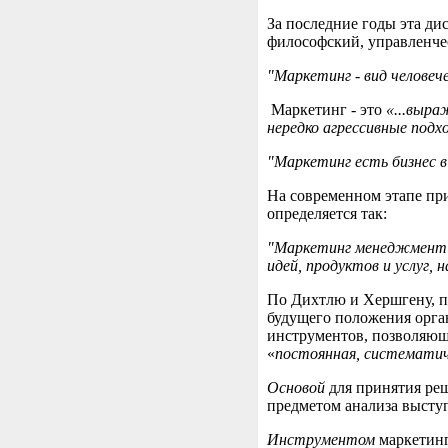
За последние годы эта д
философский, управленче
"Маркетинг - вид челове
Маркетинг - это
«...выра
нередко агрессивные подх
"Маркетинг есть бизнес в
На современном этапе пр
определяется так:
"Маркетинг менеджмент (м
идей, продуктов и услуг,
По Дихтлю и Хершгену, пр
будущего положения орган
инструментов, позволяюща
«
постоянная, систематич
Основой
для принятия реш
предметом анализа выступ
Инструментом
маркетинг