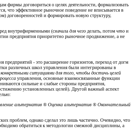
ам фирмы договориться о целях деятельности, формализовать
тся, что эффективное рыночное поведение не вписывается в
ом) договоренностей и формировать новую структуру,
еред внутрифирменными (сначала
для чего
делать, потом
что
и
звитии предприятия приоритетно рыночное продвижение, а не
я предприятий - это расширение горизонтов, переход от догм
ботки различных школ управления были интегрированы в
 конкретными ситуациями для того, чтобы достичь целей
роцесса
управления, основные взаимосвязанные функции
цениваются сильные и слабые стороны предприятия,
достижению установленных целей). Другой важный аспект
елью:
вление альтернатив
®
Оценка альтернатив
®
Окончательный
х проблем, однако сделал это лишь частично. Очевидно, что
еобходимо обратиться к методологии смежной дисциплины, а