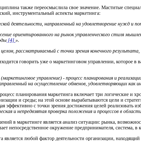
исциплина также переосмыслила свое значение. Маститые специа
ский, инструментальный аспекты маркетинга:
ческой деятельности, направленный на удовлетворение нужд и п
жение ориентированного на рынок управленческого стиля мышлен
оды
[4]
».
 целом, рассматриваемый с точки зрения конечного результата, 
иходится говорить уже о маркетинговом управлении, которое в 
аркетинговое управление) - процесс планирования и реализаци
 направленный на осуществление обменов, удовлетворяющих как и
оцесс планирования маркетинга включает три логические и хрон
изации и среды; на этой основе вырабатываются цели и стратег
я эффективно с точки зрения достижения целей реализовать из
еская и непредвзятая проверка положения и процессов в област
ений в маркетинге является анализ ситуации: рынка, возможнос
ает непосредственное окружение предпринимателя, система, в к
а является любой фактор деятельности организации, находящий 