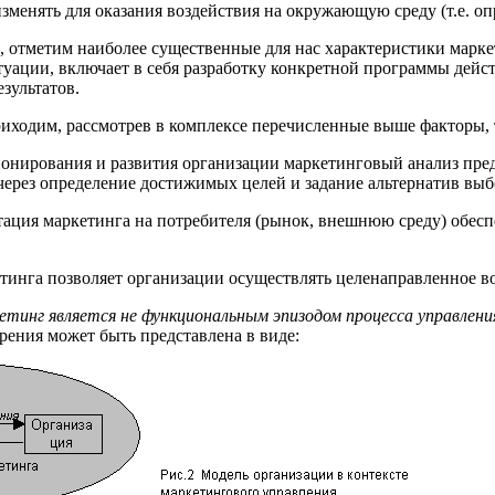
менять для оказания воздействия на окружающую среду (т.е. о
отметим наиболее существенные для нас характеристики маркет
туации, включает в себя разработку конкретной программы дей
зультатов.
иходим, рассмотрев в комплексе перечисленные выше факторы, 
ионирования и развития организации маркетинговый анализ пред
ерез определение достижимых целей и задание альтернатив выб
тация маркетинга на потребителя (рынок, внешнюю среду) обес
тинга позволяет организации осуществлять целенаправленное в
етинг является не функциональным эпизодом процесса управления
зрения может быть представлена в виде: