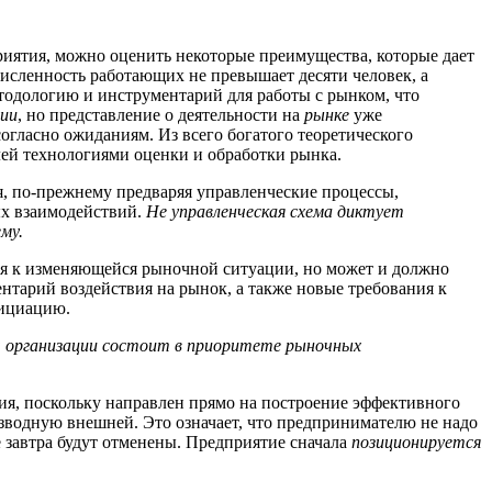
приятия, можно оценить некоторые преимущества, которые дает
численность работающих не превышает десяти человек, а
етодологию и инструментарий для работы с рынком, что
ции
, но представление о деятельности на
рынке
уже
согласно ожиданиям. Из всего богатого теоретического
лей технологиями оценки и обработки рынка.
ия, по-прежнему предваряя управленческие процессы,
ых взаимодействий.
Не управленческая схема диктует
му.
ься к изменяющейся рыночной ситуации, но может и должно
ентарий воздействия на рынок, а также новые требования к
нициацию.
ач организации состоит в приоритете рыночных
ия, поскольку направлен прямо на построение эффективного
водную внешней. Это означает, что предпринимателю не надо
 завтра будут отменены. Предприятие сначала
позиционируется