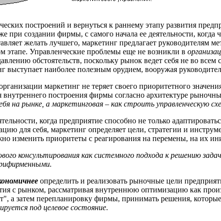
ических построений и вернуться к раннему этапу развития пред
е при создании фирмы, с самого начала ее деятельности, когда 
авляет желать лучшего, маркетинг предлагает руководителям м
ом этапе. Управленческие проблемы еще не возникли в
организа
давлению обстоятельств, поскольку рынок ведет себя не во всем 
нг выступает наиболее полезным орудием, вооружая руководите
 организации маркетинг не теряет своего приоритетного значен
я внутреннего построения фирмы согласно архитектуре рыночн
ебя на рынке, а маркетинговая – как строить управленческую схе
ятельности, когда предприятие способно не только адаптироват
ацию для себя, маркетинг определяет цели, стратегии и инструм
жно изменить приоритеты с реагирования на перемены, на их и
ового консультирования как системного подхода к решению зад
трифирменными.
кономичнее
определить и реализовать рыночные цели предприят
тия с рынком, рассматривая внутреннюю оптимизацию как произ
т", а затем перепланировку фирмы, принимать решения, которые
ируется под целевое состояние
.