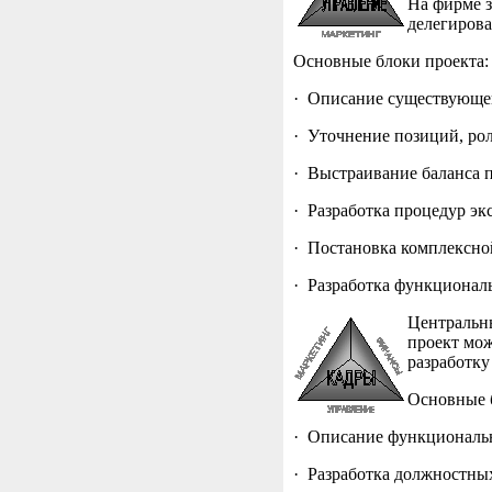
На фирме з
делегирова
Основные блоки проекта:
· Описание существующей
· Уточнение позиций, рол
· Выстраивание баланса 
· Разработка процедур эк
· Постановка комплексно
· Разработка функционал
Центральны
проект мож
разработку
Основные 
· Описание функциональн
· Разработка должностных