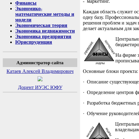
- маркетинг.
Финансы
Экономико-
Каждая область служит ос
математические методы и
одну базу. Профессионалы
модели
решения проблем и задач 
Экономическая теория
делает актуальным для за
Экономика недвижимости
Экономика предприятия
Центральн
Юриспруденция
бюджетиро
На фирме 
прописыва
Администратор сайта
Катаев Алексей Владимирович
Основные блоки проекта:
· Описание существующей
Доцент ИУЭС ЮФУ
· Определение центров ф
· Разработка бюджетных ре
· Обучение руководителе
Центральны
владельца