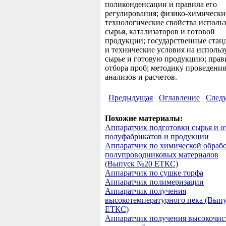
поликонденсации и правила его
регулирования; физико-химически
технологические свойства исполь
сырья, катализаторов и готовой
продукции; государственные стан
и технические условия на использ
сырье и готовую продукцию; прав
отбора проб; методику проведения
анализов и расчетов.
Предыдущая
Оглавление
След
Похожие материалы:
Аппаратчик подготовки сырья и о
полуфабрикатов и продукции
Аппаратчик по химической обраб
полупроводниковых материалов
(Выпуск №20 ЕТКС)
Аппаратчик по сушке торфа
Аппаратчик полимеризации
Аппаратчик получения
высокотемпературного пека (Вып
ЕТКС)
Аппаратчик получения высокочис