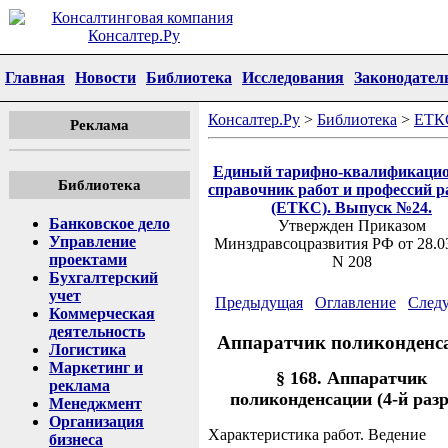
Главная
Новости
Библиотека
Исследования
Законодател
Консалтер.Ру
>
Библиотека
>
ЕТК
Реклама
Единый тарифно-квалификаци
Библиотека
справочник работ и профессий р
(ЕТКС). Выпуск №24.
Банковское дело
Утвержден Приказом
Управление
Минздравсоцразвития РФ от 28.0
проектами
N 208
Бухгалтерский
учет
Предыдущая
Оглавление
След
Коммерческая
деятельность
Аппаратчик поликонденс
Логистика
Маркетинг и
§ 168. Аппаратчик
реклама
поликонденсации (4-й разр
Менеджмент
Организация
Характеристика работ. Ведение
бизнеса