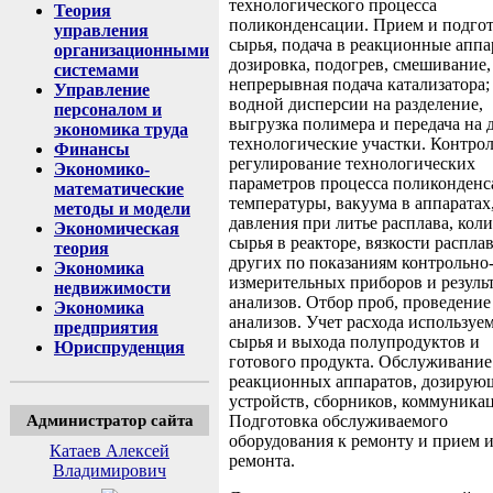
технологического процесса
Теория
поликонденсации. Прием и подго
управления
сырья, подача в реакционные аппа
организационными
дозировка, подогрев, смешивание,
системами
непрерывная подача катализатора;
Управление
водной дисперсии на разделение,
персоналом и
выгрузка полимера и передача на 
экономика труда
технологические участки. Контрол
Финансы
регулирование технологических
Экономико-
параметров процесса поликонденс
математические
температуры, вакуума в аппаратах
методы и модели
давления при литье расплава, кол
Экономическая
сырья в реакторе, вязкости расплав
теория
других по показаниям контрольно
Экономика
измерительных приборов и резуль
недвижимости
анализов. Отбор проб, проведение
Экономика
анализов. Учет расхода используе
предприятия
сырья и выхода полупродуктов и
Юриспруденция
готового продукта. Обслуживание
реакционных аппаратов, дозирую
устройств, сборников, коммуника
Администратор сайта
Подготовка обслуживаемого
оборудования к ремонту и прием и
Катаев Алексей
ремонта.
Владимирович