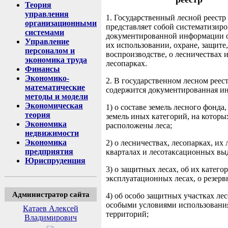
Теория
управления
1. Государственный лесной реестр
организационными
представляет собой систематизир
системами
документированной информации о 
Управление
их использовании, охране, защите,
персоналом и
воспроизводстве, о лесничествах и
экономика труда
лесопарках.
Финансы
Экономико-
2. В государственном лесном реес
математические
содержится документированная и
методы и модели
Экономическая
1) о составе земель лесного фонда,
теория
земель иных категорий, на которы
Экономика
расположены леса;
недвижимости
Экономика
2) о лесничествах, лесопарках, их
предприятия
кварталах и лесотаксационных вы
Юриспруденция
3) о защитных лесах, об их категор
эксплуатационных лесах, о резерв
Администратор сайта
4) об особо защитных участках лесо
особыми условиями использовани
Катаев Алексей
территорий;
Владимирович