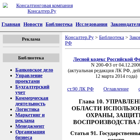
Главная
Новости
Библиотека
Исследования
Законодател
Консалтер.Ру
>
Библиотека
>
Зако
Реклама
РФ
Библиотека
Лесной кодекс Российской Ф
N 200-ФЗ от 04.12.200
Банковское дело
(актуальная редакция ЛК РФ, де
Управление
12 марта 2014 года)
проектами
Бухгалтерский
ст.90 ЛК РФ
Оглавление
учет
Коммерческая
Глава 10. УПРАВЛЕН
деятельность
ОБЛАСТИ ИСПОЛЬЗО
Логистика
ОХРАНЫ, ЗАЩИТ
Маркетинг и
реклама
ВОСПРОИЗВОДСТВА 
Менеджмент
Организация
Статья 91. Государственны
бизнеса
реестр