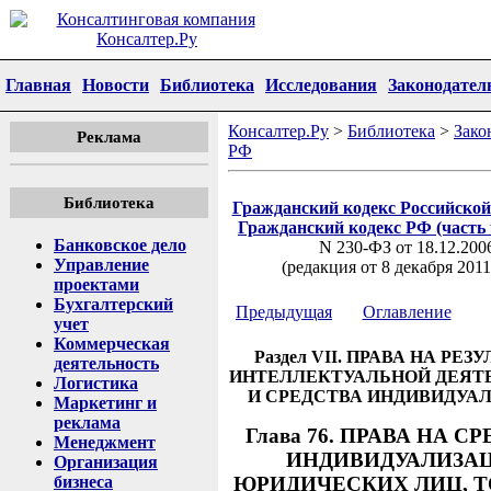
Главная
Новости
Библиотека
Исследования
Законодател
Консалтер.Ру
>
Библиотека
>
Зако
Реклама
РФ
Библиотека
Гражданский кодекс Российско
Гражданский кодекс РФ (часть 
Банковское дело
N 230-ФЗ от 18.12.200
Управление
(редакция от 8 декабря 2011
проектами
Бухгалтерский
Предыдущая
Оглавление
учет
Коммерческая
Раздел VII. ПРАВА НА РЕЗ
деятельность
ИНТЕЛЛЕКТУАЛЬНОЙ ДЕЯТ
Логистика
И СРЕДСТВА ИНДИВИДУА
Маркетинг и
реклама
Глава 76. ПРАВА НА С
Менеджмент
ИНДИВИДУАЛИЗА
Организация
бизнеса
ЮРИДИЧЕСКИХ ЛИЦ, Т