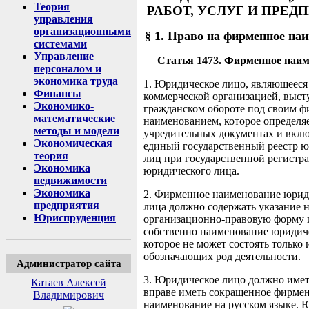
Теория
РАБОТ, УСЛУГ И ПРЕД
управления
организационными
§ 1. Право на фирменное на
системами
Управление
Статья 1473. Фирменное наи
персоналом и
экономика труда
1. Юридическое лицо, являющееся
Финансы
коммерческой организацией, выст
Экономико-
гражданском обороте под своим 
математические
наименованием, которое определяе
методы и модели
учредительных документах и вклю
Экономическая
единый государственный реестр 
теория
лиц при государственной регистр
Экономика
юридического лица.
недвижимости
Экономика
2. Фирменное наименование юрид
предприятия
лица должно содержать указание н
Юриспруденция
организационно-правовую форму 
собственно наименование юридиче
которое не может состоять только и
обозначающих род деятельности.
Администратор сайта
3. Юридическое лицо должно имет
Катаев Алексей
вправе иметь сокращенное фирме
Владимирович
наименование на русском языке. 