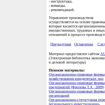
- инструктажа,
- команды,
- рекомендаций.
Управление производством
осуществляется на основе правовы
которые касаются организационны
имущественных, трудовых и иных
отношений в процессе производст
Предыдущая
Оглавление
Сле
Материал предоставлен сайтом
AU
(Электронная библиотека экономи
и деловой литературы)
Похожие материалы:
Организационно-правовые формы
хозяйствования юридических лиц
Организационно-правовые формы
предприятий (Фролова Т.А., 2009)
Организационно-правовые формы
организаций
Организационно-структурная пер
регионального инвестиционно-