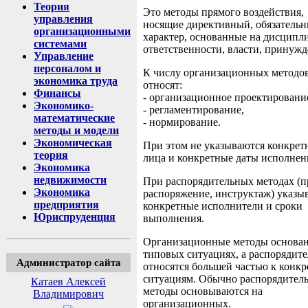
Теория
Это методы прямого воздействия,
управления
носящие директивный, обязатель
организационными
характер, основанные на дисципл
системами
ответственности, власти, принужд
Управление
персоналом и
К числу организационных методо
экономика труда
относят:
Финансы
- организационное проектировани
Экономико-
- регламентирование,
математические
- нормирование.
методы и модели
Экономическая
При этом не указываются конкрет
теория
лица и конкретные даты исполнен
Экономика
недвижимости
При распорядительных методах (п
Экономика
распоряжение, инструктаж) указы
предприятия
конкретные исполнители и сроки
Юриспруденция
выполнения.
Организационные методы основа
типовых ситуациях, а распорядит
Администратор сайта
относятся большей частью к конк
ситуациям. Обычно распорядител
Катаев Алексей
методы основываются на
Владимирович
организационных.