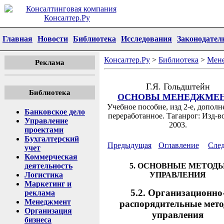
Главная
Новости
Библиотека
Исследования
Законодател
Консалтер.Ру
>
Библиотека
>
Мен
Реклама
Г.Я. Гольдштейн
Библиотека
ОСНОВЫ МЕНЕДЖМЕ
Учебное пособие, изд 2-е, дополн
Банковское дело
переработанное. Таганрог: Изд-в
Управление
2003.
проектами
Бухгалтерский
Предыдущая
Оглавление
Сле
учет
Коммерческая
деятельность
5. ОСНОВНЫЕ МЕТОД
Логистика
УПРАВЛЕНИЯ
Маркетинг и
5.2. Организационно
реклама
Менеджмент
распорядительные мет
Организация
управления
бизнеса