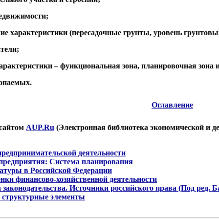
недвижимости;
е характеристики (пересадочные грунты, уровень грунтовых
тели;
рактеристики – функциональная зона, планировочная зона и
опаемых.
Оглавление
 сайтом
AUP.Ru
(Электронная библиотека экономической и д
предпринимательской деятельности
 предприятия: Система планирования
атуры в Российской Федерации
енки финансово-хозяйственной деятельности
 законодательства. Источники российского права (Под ред. Ба
, структурные элементы