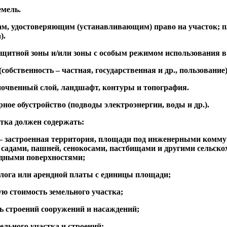
емель.
ам, удостоверяющим (устанавливающим) право на участок; п
).
ащитной зоны и/или зоны с особым режимом использования в 
(собственность – частная, государственная и др., пользование)
почвенный слой, ландшафт, контуры и топография.
ное обустройство (подводы электроэнергии, воды и др.).
стка должен содержать:
 застроенная территория, площади под инженерными коммун
садами, пашней, сенокосами, пастбищами и другими сельско
одными поверхностями;
лога или арендной платы с единицы площади;
 стоимость земельного участка;
 строений сооружений и насаждений;
льного участка и строений;