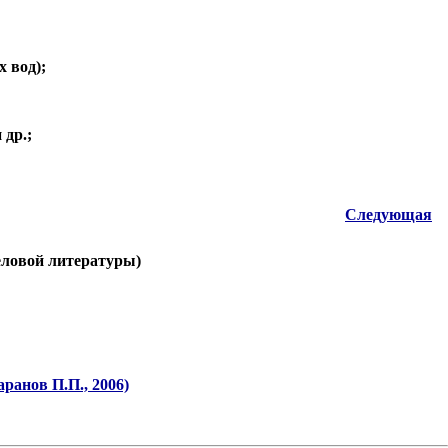
 вод);
 др.;
Следующая
еловой литературы)
ранов П.П., 2006)