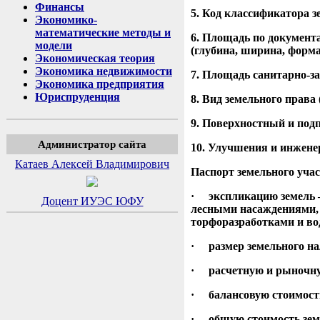
Финансы
5. Код классификатора з
Экономико-
математические методы и
6. Площадь по документ
модели
(глубина, ширина, форма
Экономическая теория
Экономика недвижимости
7. Площадь санитарно-з
Экономика предприятия
Юриспруденция
8. Вид земельного права 
9. Поверхностный и под
Администратор сайта
10. Улучшения и инженер
Катаев Алексей Владимирович
Паспорт земельного уча
· экспликацию земель –
Доцент ИУЭС ЮФУ
лесными насаждениями, 
торфоразработками и в
· размер земельного на
· расчетную и рыночную
· балансовую стоимость
· общую стоимость земе