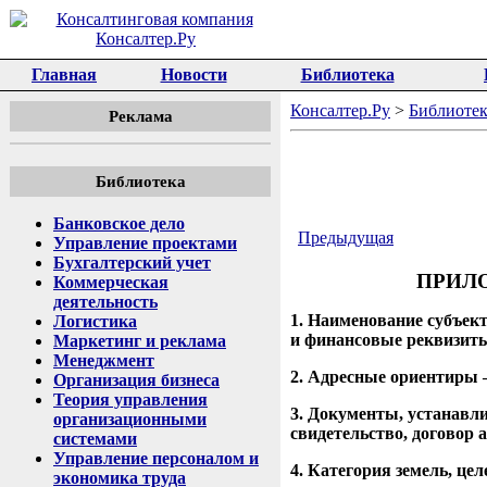
Главная
Новости
Библиотека
Консалтер.Ру
>
Библиотек
Реклама
Библиотека
Банковское дело
Предыдущая
Управление проектами
Бухгалтерский учет
ПРИЛ
Коммерческая
деятельность
1. Наименование субъект
Логистика
и финансовые реквизит
Маркетинг и реклама
Менеджмент
2. Адресные ориентиры – 
Организация бизнеса
Теория управления
3. Документы, устанавл
организационными
свидетельство, договор а
системами
Управление персоналом и
4. Категория земель, це
экономика труда