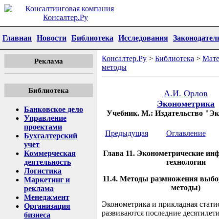
Главная
Новости
Библиотека
Исследования
Законодател
Консалтер.Ру
>
Библиотека
>
Мате
Реклама
методы
Библиотека
А.И. Орлов
Эконометрика
Банковское дело
Учебник. М.: Издательство "Эк
Управление
проектами
Предыдущая
Оглавление
Бухгалтерский
учет
Коммерческая
Глава 11. Эконометрические и
деятельность
технологии
Логистика
11.4. Методы размножения выбор
Маркетинг и
методы)
реклама
Менеджмент
Эконометрика и прикладная стати
Организация
развиваются последние десятилет
бизнеса