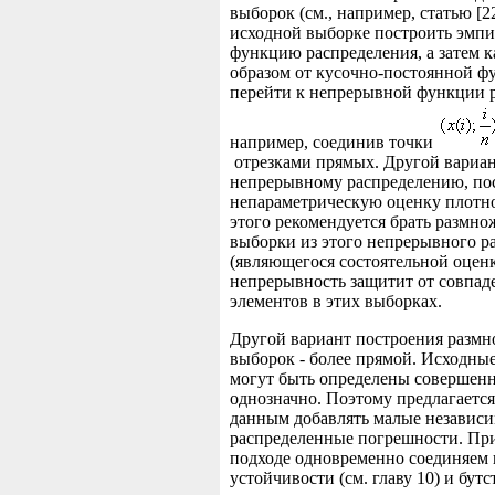
выборок (см., например, статью [2
исходной выборке построить эмп
функцию распределения, а затем 
образом от кусочно-постоянной ф
перейти к непрерывной функции р
например, соединив точки
отрезками прямых. Другой вариант
непрерывному распределению, по
непараметрическую оценку плотно
этого рекомендуется брать размн
выборки из этого непрерывного р
(являющегося состоятельной оценк
непрерывность защитит от совпад
элементов в этих выборках.
Другой вариант построения разм
выборок - более прямой. Исходны
могут быть определены совершенн
однозначно. Поэтому предлагаетс
данным добавлять малые независ
распределенные погрешности. Пр
подходе одновременно соединяем 
устойчивости (см. главу 10) и бут