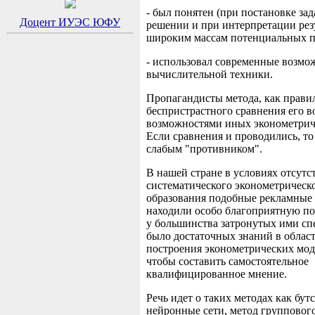
- был понятен (при постановке зад
Доцент ИУЭС ЮФУ
решении и при интерпретации рез
широким массам потенциальных п
- использовал современные возмо
вычислительной техники.
Пропагандисты метода, как правил
беспристрастного сравнения его в
возможностями иных эконометрич
Если сравнения и проводились, то
слабым "противником".
В нашей стране в условиях отсутс
систематического эконометрическ
образования подобные рекламные
находили особо благоприятную по
у большинства затронутых ими сп
было достаточных знаний в облас
построения эконометрических моде
чтобы составить самостоятельное
квалифицированное мнение.
Речь идет о таких методах как бутс
нейронные сети, метод группового