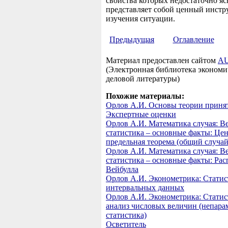
свойства которых недостаточно яс
представляет собой ценный инстр
изучения ситуации.
Предыдущая
Оглавление
Материал предоставлен сайтом
AU
(Электронная библиотека экономи
деловой литературы)
Похожие материалы:
Орлов А.И. Основы теории приня
Экспертные оценки
Орлов А.И. Математика случая: В
статистика – основные факты: Це
предельная теорема (общий случай
Орлов А.И. Математика случая: В
статистика – основные факты: Рас
Вейбулла
Орлов А.И. Эконометрика: Статис
интервальных данных
Орлов А.И. Эконометрика: Стати
анализ числовых величин (непара
статистика)
Осветитель