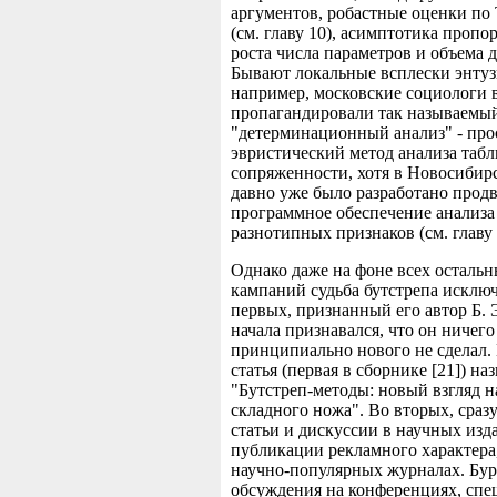
аргументов, робастные оценки по
(см. главу 10), асимптотика проп
роста числа параметров и объема 
Бывают локальные всплески энтуз
например, московские социологи в
пропагандировали так называемы
"детерминационный анализ" - про
эвристический метод анализа таб
сопряженности, хотя в Новосибирс
давно уже было разработано прод
программное обеспечение анализа
разнотипных признаков (см. главу 
Однако даже на фоне всех осталь
кампаний судьба бутстрепа исключ
первых, признанный его автор Б. 
начала признавался, что он ничего
принципиально нового не сделал. 
статья (первая в сборнике [21]) на
"Бутстреп-методы: новый взгляд н
складного ножа". Во вторых, сраз
статьи и дискуссии в научных изд
публикации рекламного характера,
научно-популярных журналах. Бу
обсуждения на конференциях, сп