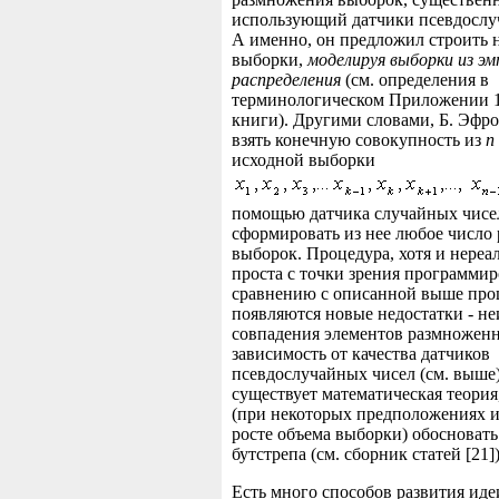
использующий датчики псевдослу
А именно, он предложил строить 
выборки,
моделируя выборки из эм
распределения
(см. определения в
терминологическом Приложении 1
книги). Другими словами, Б. Эфр
взять конечную совокупность из
n
исходной выборки
помощью датчика случайных чисе
сформировать из нее любое числ
выборок. Процедура, хотя и нереа
проста с точки зрения программир
сравнению с описанной выше про
появляются новые недостатки - н
совпадения элементов размножен
зависимость от качества датчиков
псевдослучайных чисел (см. выше
существует математическая теори
(при некоторых предположениях 
росте объема выборки) обосноват
бутстрепа (см. сборник статей [21])
Есть много способов развития ид