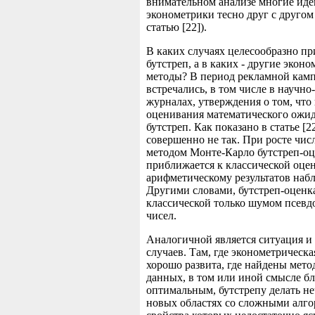
внимательном анализе многие иде
эконометрики тесно друг с другом 
статью [22]).
В каких случаях целесообразно п
бутстреп, а в каких - другие экон
методы? В период рекламной кам
встречались, в том числе в научн
журналах, утверждения о том, что 
оценивания математического ожид
бутстреп. Как показано в статье [22
совершенно не так. При росте чи
методом Монте-Карло бутстреп-о
приближается к классической оцен
арифметическому результатов наб
Другими словами, бутстреп-оценка
классической только шумом псев
чисел.
Аналогичной является ситуация и 
случаев. Там, где эконометрическа
хорошо развита, где найдены мето
данных, в том или иной смысле бл
оптимальным, бутстрепу делать не
новых областях со сложными алг