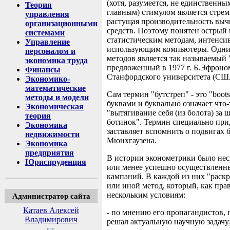
(хотя, разумеется, не единственны
Теория
главным) стимулом является стре
управления
растущая производительность вы
организационными
средств. Поэтому понятен острый 
системами
статистическим методам, интенси
Управление
использующим компьютеры. Одни
персоналом и
методов является так называемый 
экономика труда
предложенный в 1977 г. Б.Эфроно
Финансы
Станфордского университета (СШ
Экономико-
математические
Сам термин "бутстреп" - это "boot
методы и модели
буквами и буквально означает что-
Экономическая
"вытягивание себя (из болота) за 
теория
ботинок". Термин специально при
Экономика
заставляет вспомнить о подвигах 
недвижимости
Мюнхгаузена.
Экономика
предприятия
В истории эконометрики было нес
Юриспруденция
или менее успешно осуществленн
кампаний. В каждой из них "раскр
или иной метод, который, как пра
нескольким условиям:
Администратор сайта
Катаев Алексей
- по мнению его пропагандистов,
Владимирович
решал актуальную научную задачу