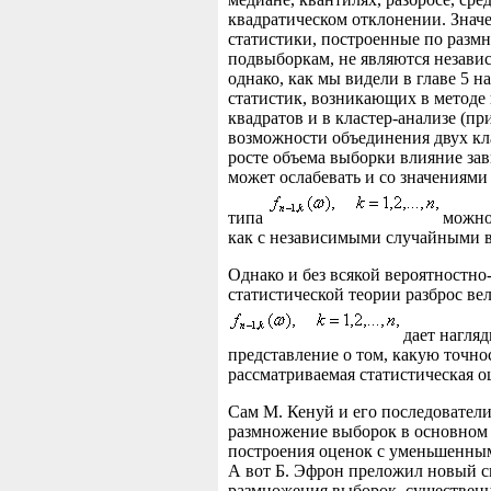
квадратическом отклонении. Знач
статистики, построенные по раз
подвыборкам, не являются незави
однако, как мы видели в главе 5 н
статистик, возникающих в метод
квадратов и в кластер-анализе (п
возможности объединения двух кла
росте объема выборки влияние за
может ослабевать и со значениями
типа
можно
как с независимыми случайными 
Однако и без всякой вероятностно
статистической теории разброс ве
дает нагля
представление о том, какую точно
рассматриваемая статистическая о
Сам М. Кенуй и его последовател
размножение выборок в основном
построения оценок с уменьшенны
А вот Б. Эфрон преложил новый с
размножения выборок, существен