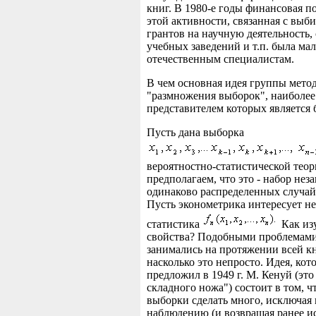
книг. В 1980-е годы финансовая п
этой активности, связанная с выб
грантов на научную деятельность,
учебных заведений и т.п. была ма
отечественным специалистам.
В чем основная идея группы мето
"размножения выборок", наиболее
представителем которых является 
Пусть дана выборка
вероятностно-статистической тео
предполагаем, что это - набор не
одинаково распределенных случа
Пусть эконометрика интересует не
статистика
Как изу
свойства? Подобными проблемам
занимались на протяжении всей кн
насколько это непросто. Идея, кот
предложил в 1949 г. М. Кенуй (это
складного ножа") состоит в том, ч
выборки сделать много, исключая
наблюдению (и возвращая ранее и