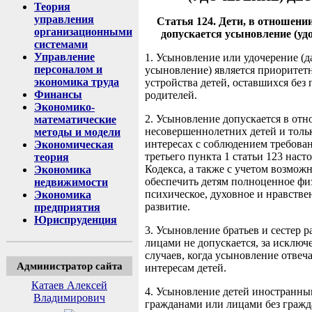
Теория
управления
Статья 124. Дети, в отношени
организационными
допускается усыновление (уд
системами
Управление
1. Усыновление или удочерение (да
персоналом и
усыновление) является приоритет
экономика труда
устройства детей, оставшихся без
Финансы
родителей.
Экономико-
2. Усыновление допускается в от
математические
несовершеннолетних детей и тольк
методы и модели
интересах с соблюдением требова
Экономическая
третьего пункта 1 статьи 123 наст
теория
Кодекса, а также с учетом возмож
Экономика
обеспечить детям полноценное фи
недвижимости
психическое, духовное и нравстве
Экономика
развитие.
предприятия
Юриспруденция
3. Усыновление братьев и сестер 
лицами не допускается, за исключ
случаев, когда усыновление отвеч
Администратор сайта
интересам детей.
Катаев Алексей
4. Усыновление детей иностранн
Владимирович
гражданами или лицами без гражд