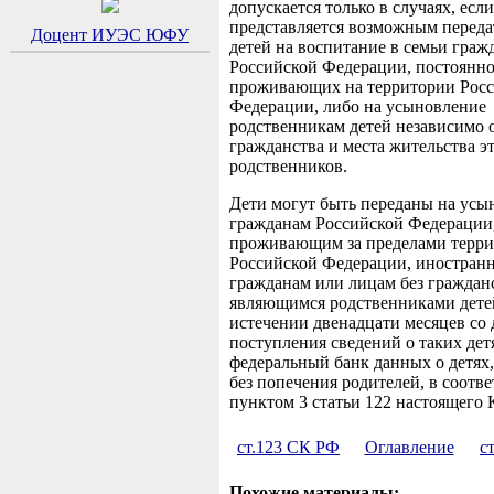
допускается только в случаях, если
представляется возможным переда
Доцент ИУЭС ЮФУ
детей на воспитание в семьи граж
Российской Федерации, постоянн
проживающих на территории Рос
Федерации, либо на усыновление
родственникам детей независимо 
гражданства и места жительства э
родственников.
Дети могут быть переданы на усы
гражданам Российской Федерации
проживающим за пределами терр
Российской Федерации, иностран
гражданам или лицам без гражданс
являющимся родственниками дете
истечении двенадцати месяцев со 
поступления сведений о таких дет
федеральный банк данных о детях
без попечения родителей, в соотве
пунктом 3 статьи 122 настоящего 
ст.123 СК РФ
Оглавление
с
Похожие материалы: