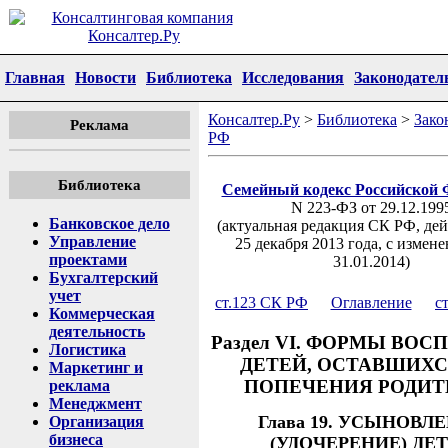
Главная
Новости
Библиотека
Исследования
Законодател
Консалтер.Ру
>
Библиотека
>
Зако
Реклама
РФ
Библиотека
Семейный кодекс Российской 
N 223-ФЗ от 29.12.199
Банковское дело
(актуальная редакция СК РФ, де
Управление
25 декабря 2013 года, с измен
проектами
31.01.2014)
Бухгалтерский
учет
ст.123 СК РФ
Оглавление
с
Коммерческая
деятельность
Раздел VI. ФОРМЫ ВО
Логистика
ДЕТЕЙ, ОСТАВШИХС
Маркетинг и
ПОПЕЧЕНИЯ РОДИТ
реклама
Менеджмент
Глава 19. УСЫНОВЛ
Организация
бизнеса
(УДОЧЕРЕНИЕ) ДЕ