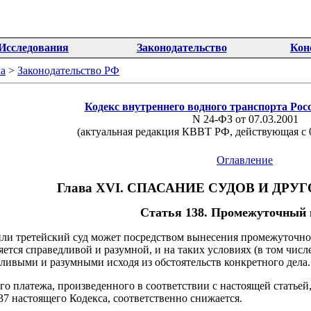
Исследования
Законодательство
Кон
а
>
Законодательство РФ
Кодекс внутреннего водного транспорта Ро
N 24-ФЗ от 07.03.2001
(актуальная редакция КВВТ РФ, действующая c 0
Оглавление
Глава XVI. СПАСАНИЕ СУДОВ И ДР
Статья 138. Промежуточный 
или третейский суд может посредством вынесения промежуточно
яется справедливой и разумной, и на таких условиях (в том числ
ливыми и разумными исходя из обстоятельств конкретного дела.
го платежа, произведенного в соответствии с настоящей статьей,
137 настоящего Кодекса, соответственно снижается.