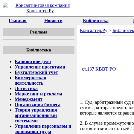
Главная
Новости
Библиотека
Консалтер.Ру
>
Библиотек
Реклама
Библиотека
Банковское дело
Управление проектами
ст.137 КВВТ РФ
Бухгалтерский учет
Коммерческая
деятельность
Логистика
Маркетинг и реклама
Менеджмент
1. Суд, арбитражный суд 
Организация бизнеса
суммы, которая представл
Теория управления
которые являются справед
организационными
системами
2. В случае промежуточно
Управление персоналом и
соответствии со статьей 
экономика труда