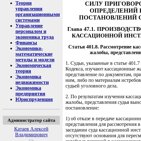
Теория
СИЛУ ПРИГОВОРО
управления
ОПРЕДЕЛЕНИЙ 
организационными
ПОСТАНОВЛЕНИЙ 
системами
Управление
Глава 47.1. ПРОИЗВОДСТВ
персоналом и
КАССАЦИОННОЙ ИНС
экономика труда
Финансы
Статья 401.8. Рассмотрение ка
Экономико-
жалобы, представлен
математические
методы и модели
1. Судьи, указанные в статье 401.
Экономическая
Кодекса, изучают кассационные жа
теория
представление по документам, п
Экономика
ним, либо по материалам истребо
недвижимости
судьей уголовного дела.
Экономика
предприятия
2. По результатам изучения касса
Юриспруденция
жалобы, представления судья вын
постановление:
1) об отказе в передаче кассацион
Администратор сайта
представления для рассмотрения в
Катаев Алексей
заседании суда кассационной инст
Владимирович
отсутствуют основания для пересм