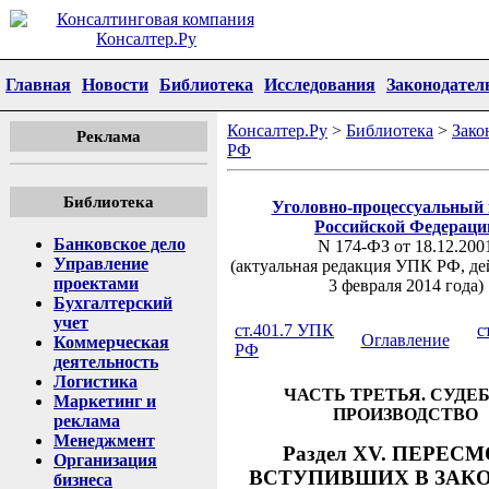
Главная
Новости
Библиотека
Исследования
Законодател
Консалтер.Ру
>
Библиотека
>
Зако
Реклама
РФ
Библиотека
Уголовно-процессуальный 
Российской Федераци
Банковское дело
N 174-ФЗ от 18.12.200
Управление
(актуальная редакция УПК РФ, де
проектами
3 февраля 2014 года)
Бухгалтерский
учет
ст.401.7 УПК
с
Оглавление
Коммерческая
РФ
деятельность
Логистика
ЧАСТЬ ТРЕТЬЯ. СУДЕ
Маркетинг и
ПРОИЗВОДСТВО
реклама
Менеджмент
Раздел XV. ПЕРЕС
Организация
ВСТУПИВШИХ В ЗАК
бизнеса