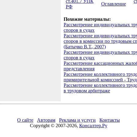
ст.401.7 УПК
с
Оглавление
РФ
Похожие материалы:
Рассмотрение индивидуальных тр
споров в судах
Рассмотрение индивидуальных тр
споров в комиссии по трудовым с
(Батычко В.Т., 2007)
Рассмотрение индивидуальных тр
споров в судах
Рассмотрение кассационных жало
представления
Рассмотрение коллективного труд
примирительной комиссией - Труд
Рассмотрение коллективного труд
в трудовом арбитраже
О сайте
Авторам
Реклама и услуги
Контакты
Copyright © 2007-2026,
Консалтер.Ру