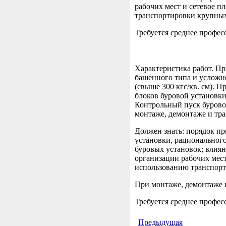
рабочих мест и сетевое п
транспортировки крупных
Требуется среднее профес
Характеристика работ. П
башенного типа и усложн
(свыше 300 кгс/кв. см). 
блоков буровой установки
Контрольный пуск бурово
монтаже, демонтаже и тр
Должен знать: порядок пр
установки, рациональног
буровых установок; влия
организации рабочих мест
использованию транспорта
При монтаже, демонтаже и
Требуется среднее профес
Предыдущая