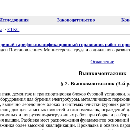
Исследования
Законодательство
Кон
а
>
ЕТКС
диный тарифно-квалификационный справочник работ и про
ден Постановлением Министерства труда и социального развити
Оглавление
Вышкомонтажник
§ 2. Вышкомонтажник (3-й р
нтаж, демонтаж и транспортировка блоков буровой установки, к
борудования для бурения электробуром, металлических переход
, вышечно-лебедочном блоках и системах очистки буровых раст
 площадок для запасных емкостей и глиномешалок, ограждений 
отничных и погрузочно-разгрузочных работ при сборке и разбор
ия вышки. Разбивка мест расположения фундаментов оснований
жника более высокой квалификации. Прокладка и обвязка паров