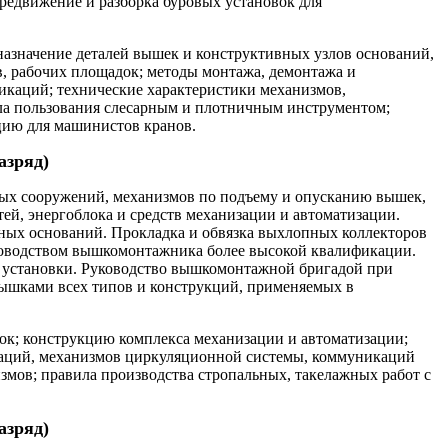
ередвижение и разборка буровых установок для
назначение деталей вышек и конструктивных узлов оснований,
 рабочих площадок; методы монтажа, демонтажа и
икаций; технические характеристики механизмов,
ла пользования слесарным и плотничным инструментом;
цию для машинистов кранов.
азряд)
ых сооружений, механизмов по подъему и опусканию вышек,
ей, энергоблока и средств механизации и автоматизации.
ных оснований. Прокладка и обвязка выхлопных коллекторов
уководством вышкомонтажника более высокой квалификации.
й установки. Руководство вышкомонтажной бригадой при
 вышками всех типов и конструкций, применяемых в
ок; конструкцию комплекса механизации и автоматизации;
раций, механизмов циркуляционной системы, коммуникаций
змов; правила производства стропальных, такелажных работ с
азряд)