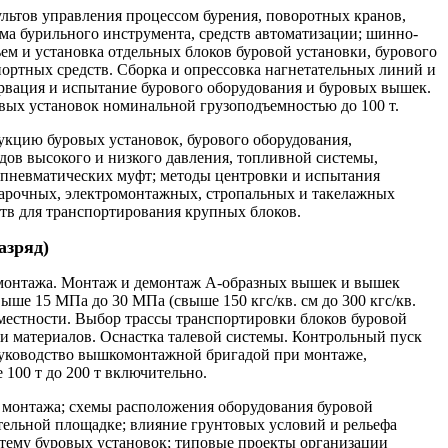
ультов управления процессом бурения, поворотных кранов,
ема бурильного инструмента, средств автоматизации; шинно-
м и установка отдельных блоков буровой установки, бурового
ортных средств. Сборка и опрессовка нагнетательных линий и
ервация и испытание бурового оборудования и буровых вышек.
вых установок номинальной грузоподъемностью до 100 т.
укцию буровых установок, бурового оборудования,
ов высокого и низкого давления, топливной системы,
пневматических муфт; методы центровки и испытания
варочных, электромонтажных, стропальных и такелажных
тв для транспортирования крупных блоков.
азряд)
е монтажа. Монтаж и демонтаж А-образных вышек и вышек
ше 15 МПа до 30 МПа (свыше 150 кгс/кв. см до 300 кгс/кв.
местности. Выбор трассы транспортировки блоков буровой
 и материалов. Оснастка талевой системы. Контрольный пуск
Руководство вышкомонтажной бригадой при монтаже,
100 т до 200 т включительно.
е монтажа; схемы расположения оборудования буровой
тельной площадке; влияние грунтовых условий и рельефа
тему буровых установок; типовые проекты организации