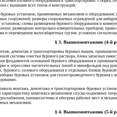
 вспомогательного оборудования к транспортировке. Сборка, п
ния с вышками всех типов и конструкций.
 буровых установок, применяемых механизмов и оборудования; 
ых сооружений; размеры сооружаемых ограждений для амбаров,
 установок; схемы размещения бурового оборудования и коммун
ении; размещение контрольно-измерительных приборов; прави
ема и перемещения малогабаритных грузов; условную сигнализа
§ 3. Вышкомонтажник (4-й р
онтаж, демонтаж и транспортировка буровых вышек, привышечн
ной системы очистки бурового раствора, блока запасных емкост
ния фундаментов оснований бурового оборудования и привышеч
сборке и опрессовке нагнетательных линий и манифольдов под р
, бурового, силового оборудования и отдельных блоков бурово
азборке буровых установок для геологоразведочного бурения с
удовании.
правила монтажа, демонтажа и транспортировки буровых установ
ю характеристику комплекса механизмов спуско-подъемных опе
роснабжения, пневмосистемы и обогрева рабочих мест и механи
мных механизмов.
§ 4. Вышкомонтажник (5-й р