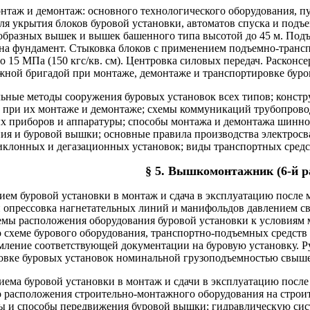
нтаж и демонтаж: основного технологического оборудования, п
ля укрытия блоков буровой установки, автоматов спуска и подъ
образных вышек и вышек башенного типа высотой до 45 м. Подъе
 на фундамент. Стыковка блоков с применением подъемно-трансп
 15 МПа (150 кгс/кв. см). Центровка силовых передач. Расконс
ной бригадой при монтаже, демонтаже и транспортировке буро
льные методы сооружения буровых установок всех типов; констр
при их монтаже и демонтаже; схемы коммуникаций трубопровод
х приборов и аппаратуры; способы монтажа и демонтажа шинно
ия и буровой вышки; основные правила производства электрос
циклонных и дегазационных установок; виды транспортных средс
§ 5. Вышкомонтажник (6-й р
рием буровой установки в монтаж и сдача в эксплуатацию посл
 опрессовка нагнетательных линий и манифольдов давлением свы
хемы расположения оборудования буровой установки к условиям 
 схеме бурового оборудования, транспортно-подъемных средств
мление соответствующей документации на буровую установку. 
овке буровых установок номинальной грузоподъемностью свыше 
иема буровой установки в монтаж и сдачи в эксплуатацию посл
о расположения строительно-монтажного оборудования на строи
сы и способы передвижения буровой вышки; гидравлическую сис