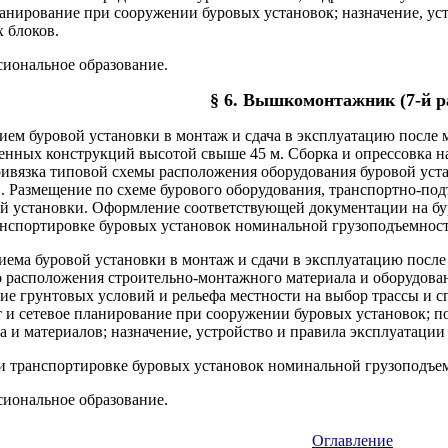
ланирование при сооружении буровых установок; назначение, ус
 блоков.
сиональное образование.
§ 6. Вышкомонтажник (7-й р
рием буровой установки в монтаж и сдача в эксплуатацию посл
енных конструкций высотой свыше 45 м. Сборка и опрессовка 
Привязка типовой схемы расположения оборудования буровой ус
. Размещение по схеме бурового оборудования, транспортно-под
й установки. Оформление соответствующей документации на бу
анспортировке буровых установок номинальной грузоподъемност
иема буровой установки в монтаж и сдачи в эксплуатацию посл
о расположения строительно-монтажного материала и оборудова
ние грунтовых условий и рельефа местности на выбор трассы и
 и сетевое планирование при сооружении буровых установок; по
 и материалов; назначение, устройство и правила эксплуатации
 транспортировке буровых установок номинальной грузоподъемн
сиональное образование.
Оглавление