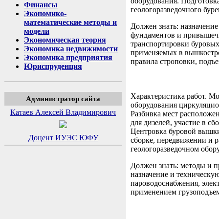
оборудования. Подготовка
Финансы
геологоразведочного буре
Экономико-
математические методы и
Должен знать: назначение
модели
фундаментов и привышечн
Экономическая теория
транспортировки буровых
Экономика недвижимости
применяемых в вышкостро
Экономика предприятия
правила строповки, подъ
Юриспруденция
Характеристика работ. М
Администратор сайта
оборудования циркуляцион
Катаев Алексей Владимирович
Разбивка мест расположе
для дизелей, участие в 
Центровка буровой вышки
Доцент ИУЭС ЮФУ
сборке, передвижении и р
геологоразведочном обор
Должен знать: методы и 
назначение и техническу
пароводоснабжения, элект
применением грузоподъе