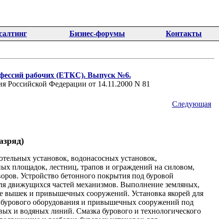
салтинг
Бизнес-форумы
Контакты
фессий рабочих (ЕТКС). Выпуск №6.
я Российской Федерации от 14.11.2000 N 81
Следующая
азряд)
отельных установок, водонасосных установок,
ных площадок, лестниц, трапов и ограждений на силовом,
воров. Устройство бетонного покрытия под буровой
для движущихся частей механизмов. Выполнение земляных,
ке вышек и привышечных сооружений. Установка якорей для
 бурового оборудования и привышечных сооружений под
ых и водяных линий. Смазка бурового и технологического