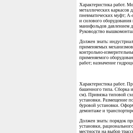
Характеристика работ. Мо
металлических каркасов д
пневматических муфт; А-
и силового оборудования
манифольдов давлением до
Руководство вышкомонтаж
Должен знать: индустриа
применяемых механизмов 
контрольно-измерительны
применяемого оборудован
работ; назначение гидро
Характеристика работ. П
башенного типа. Сборка и
см). Привязка типовой с
установки. Размещение по
буровой установки. Офор
демонтаже и транспортир
Должен знать: порядок пр
установки, рациональног
местности на выбор трас