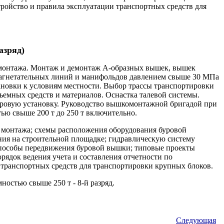
тройство и правила эксплуатации транспортных средств для
азряд)
е монтажа. Монтаж и демонтаж А-образных вышек, вышек
нагнетательных линий и манифольдов давлением свыше 30 МПа
тановки к условиям местности. Выбор трассы транспортировки
ъемных средств и материалов. Оснастка талевой системы.
ровую установку. Руководство вышкомонтажной бригадой при
ью свыше 200 т до 250 т включительно.
е монтажа; схемы расположения оборудования буровой
ния на строительной площадке; гидравлическую систему
 способы передвижения буровой вышки; типовые проекты
рядок ведения учета и составления отчетности по
 транспортных средств для транспортировки крупных блоков.
остью свыше 250 т - 8-й разряд.
Следующая