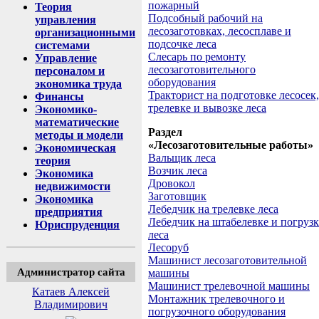
пожарный
Теория
Подсобный рабочий на
управления
лесозаготовках, лесосплаве и
организационными
подсочке леса
системами
Слесарь по ремонту
Управление
лесозаготовительного
персоналом и
оборудования
экономика труда
Тракторист на подготовке лесосек,
Финансы
трелевке и вывозке леса
Экономико-
математические
Раздел
методы и модели
«Лесозаготовительные работы»
Экономическая
Вальщик леса
теория
Возчик леса
Экономика
Дровокол
недвижимости
Заготовщик
Экономика
Лебедчик на трелевке леса
предприятия
Лебедчик на штабелевке и погрузк
Юриспруденция
леса
Лесоруб
Машинист лесозаготовительной
Администратор сайта
машины
Машинист трелевочной машины
Катаев Алексей
Монтажник трелевочного и
Владимирович
погрузочного оборудования