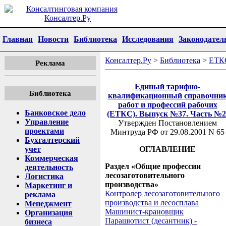
Главная
Новости
Библиотека
Исследования
Законодател
Консалтер.Ру
>
Библиотека
>
ЕТК
Реклама
Единый тарифно-
Библиотека
квалификационный справочни
работ и профессий рабочих
Банковское дело
(ЕТКС). Выпуск №37. Часть №2
Управление
Утвержден Постановлением
проектами
Минтруда РФ от 29.08.2001 N 65
Бухгалтерский
учет
ОГЛАВЛЕНИЕ
Коммерческая
Раздел «Общие профессии
деятельность
лесозаготовительного
Логистика
производства»
Маркетинг и
Контролер лесозаготовительного
реклама
производства и лесосплава
Менеджмент
Машинист-крановщик
Организация
Парашютист (десантник) -
бизнеса