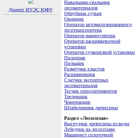
Навальщик-свальщик
лесоматериалов
Доцент ИУЭС ЮФУ
Обрубщик сучьев
Окорщик
Оператор автоматизированного
лесотранспортера
Оператор манипулятора
Оператор раскряжевочной
установки
Оператор сучкорезной установки
Пилоправ
Пильщик
Разметчик хлыстов
Раскряжевщик
Сдатчик экспортных
лесоматериалов
Тесчик спецсортиментов
Трелевщик
Чокеровщик
Штабелевщик древесины
Раздел «Лесосплав»
Выгрузчик древесины из воды
Лебедчик на лесосплаве
Машинист сплоточной