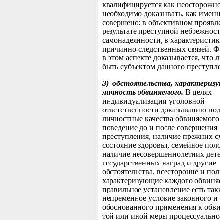
квалифицируется как неосторожно
необходимо доказывать, как имен
совершено: в объективном проявл
результате преступной небрежнос
самонадеянности, в характеристик
причинно-следственных связей. Ф
в этом аспекте доказывается, что 
быть субъектом данного преступл
3)
обстоятельства, характериз
личность обвиняемого.
В целях
индивидуализации уголовной
ответственности доказыванию по
личностные качества обвиняемого 
поведение до и после совершения
преступления, наличие прежних с
состояние здоровья, семейное пол
наличие несовершеннолетних дете
государственных наград и другие
обстоятельства, всесторонне и по
характеризующие каждого обвиня
правильное установление есть так
непременное условие законного и
обоснованного применения к обв
той или иной меры процессуально