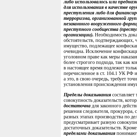
либо использовалось или предназ
для использования в качестве ору
преступления либо для финансир
терроризма, организованной груп
незаконного вооруженного форми
преступного сообщества (прест
организации).
Необходимость док
обстоятельств, подтверждающих, 
имущество, подлежащее конфиска
очевидна. Исключение конфискац
уголовном праве как меры наказан
более строгого подхода, так как 
в настоящее время подлежит тольк
перечисленное в ст. 104.1 УК РФ 
а это, в свою очередь, требует точ
установления происхождения иму
Пределы доказывания
составляет 
совокупность доказательств, котор
достаточна
для законного действ
решения следователя, прокурора, с
разных этапах производства по де
предусматривает разную совокупн
достаточных доказательств. Кроме
пределами доказывания
понимают