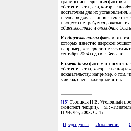
границы исследования фактов и
обстоятельств дела, которые необ
достаточны для их установления. 
пределов доказывания в теории у
процесса не требуется доказывать
о
бщеизвестные
и
очевидные
факты
К
общеизвестным
фактам
относят
которых известно широкой общест
например, о террористическом акт
сентября 2004 года в г. Беслане.
К
очевидным
фактам относятся та
обстоятельства, которые не подле
доказательству, например, о том, ч
мокрая, снег – холодный и т.п.
[15]
Троицкая Н.В. Уголовный про
(конспект лекций). – М.: «Издател
ПРИОР», 2003. С. 45.
Предыдущая
Оглавление