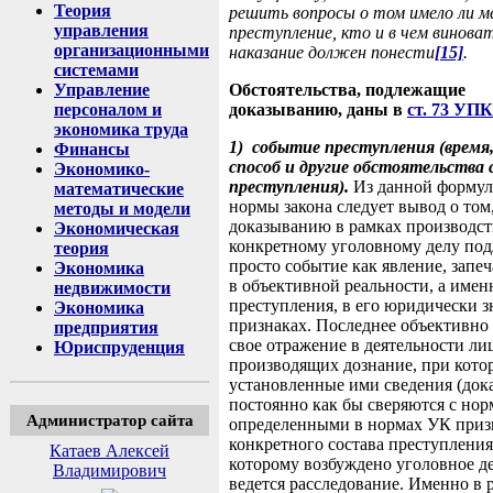
Теория
решить вопросы о том имело ли 
управления
преступление, кто и в чем виноват
организационными
наказание должен понести
[15]
.
системами
Управление
Обстоятельства, подлежащие
персоналом и
доказыванию, даны в
ст. 73 УП
экономика труда
1)
событие преступления (время,
Финансы
способ и другие обстоятельства
Экономико-
преступления).
Из данной форму
математические
нормы закона следует вывод о том,
методы и модели
доказыванию в рамках производст
Экономическая
конкретному уголовному делу под
теория
просто событие как явление, запе
Экономика
в объективной реальности, а имен
недвижимости
преступления, в его юридически 
Экономика
признаках. Последнее объективно
предприятия
свое отражение в деятельности ли
Юриспруденция
производящих дознание, при кото
установленные ими сведения (дока
постоянно как бы сверяются с нор
Администратор сайта
определенными в нормах УК приз
конкретного состава преступления
Катаев Алексей
которому возбуждено уголовное д
Владимирович
ведется расследование. Именно в р