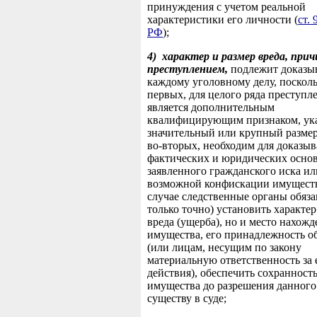
принуждения с учетом реальной
характеристики его личности (
ст.
РФ
);
4)
характер и размер вреда, при
преступлением,
подлежит доказы
каждому уголовному делу, посколь
первых, для целого ряда преступл
является дополнительным
квалифицирующим признаком, ука
значительный или крупный размер
во-вторых, необходим для доказы
фактических и юридических осно
заявленного гражданского иска ил
возможной конфискации имуществ
случае следственные органы обяз
только точно) установить характер
вреда (ущерба), но и место нахожд
имущества, его принадлежность 
(или лицам, несущим по закону
материальную ответственность за 
действия), обеспечить сохранность
имущества до разрешения данного
существу в суде;