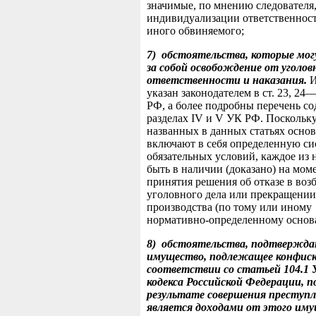
значимые, по мнению следователя,
индивидуализации ответственност
иного обвиняемого;
7)
обстоятельства, которые мог
за собой освобождение от уголов
ответственности и наказания.
И
указан законодателем в ст. 23, 2
РФ, а более подробны перечень со
разделах IV и V УК РФ. Поскольку
названных в данных статьях осно
включают в себя определенную си
обязательных условий, каждое из
быть в наличии (доказано) на мом
принятия решения об отказе в во
уголовного дела или прекращении
производства (по тому или иному
нормативно-определенному основ
8)
обстоятельства, подтвержда
имущество, подлежащее конфиск
соответствии со статьей 104.1 
кодекса Российской Федерации, п
результате совершения преступл
является доходами от этого им