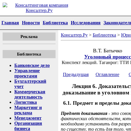
Главная
Новости
Библиотека
Исследования
Законодател
Консалтер.Ру
>
Библиотека
>
Юри
Реклама
В.Т. Батычко
Библиотека
Уголовный процесс
Конспект лекций. Таганрог: ТТИ 
Банковское дело
Управление
Предыдущая
Оглавление
проектами
Бухгалтерский
Лекция 6. Доказательс
учет
Коммерческая
доказывание в уголовном 
деятельность
Логистика
6.1. Предмет и пределы док
Маркетинг и
реклама
Предмет доказывания
-
это сово
Менеджмент
фактических обстоятельств, кот
Организация
необходимо установить для разре
бизнеса
по существу, то есть для того, ч