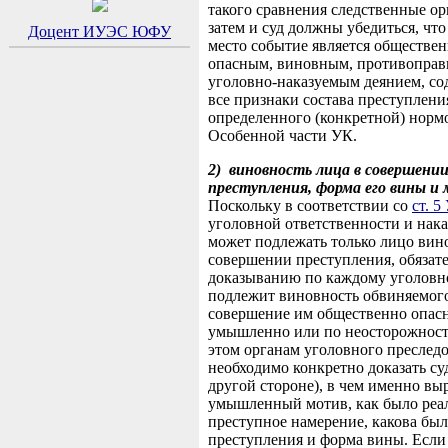
такого сравнения следственные ор
затем и суд должны убедиться, чт
Доцент ИУЭС ЮФУ
место событие является обществе
опасным, виновным, противопра
уголовно-наказуемым деянием, с
все признаки состава преступлени
определенного (конкретной) норм
Особенной части УК.
2)
виновность лица в совершени
преступления, форма его вины и
Поскольку в соответствии со
ст. 
уголовной ответственности и нак
может подлежать только лицо вин
совершении преступления, обязат
доказыванию по каждому уголовн
подлежит виновность обвиняемого,
совершение им общественно опасн
умышленно или по неосторожност
этом органам уголовного преслед
необходимо конкретно доказать су
другой стороне), в чем именно вы
умышленный мотив, как было реа
преступное намерение, какова был
преступления и форма вины. Если