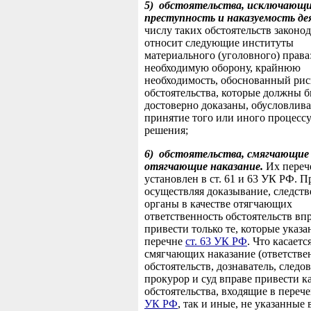
5)
обстоятельства, исключающ
преступность и наказуемость де
числу таких обстоятельств законод
относит следующие институты
материального (уголовного) права
необходимую оборону, крайнюю
необходимость, обоснованный рис
обстоятельства, которые должны 
достоверно доказаны, обусловлива
принятие того или иного процесс
решения;
6)
обстоятельства, смягчающие
отягчающие наказание.
Их переч
установлен в ст. 61 и 63 УК РФ. П
осуществляя доказывание, следст
органы в качестве отягчающих
ответственность обстоятельств вп
привести только те, которые указа
перечне
ст. 63 УК РФ
. Что касаетс
смягчающих наказание (ответстве
обстоятельств, дознаватель, следов
прокурор и суд вправе привести к
обстоятельства, входящие в переч
УК РФ
, так и иные, не указанные 