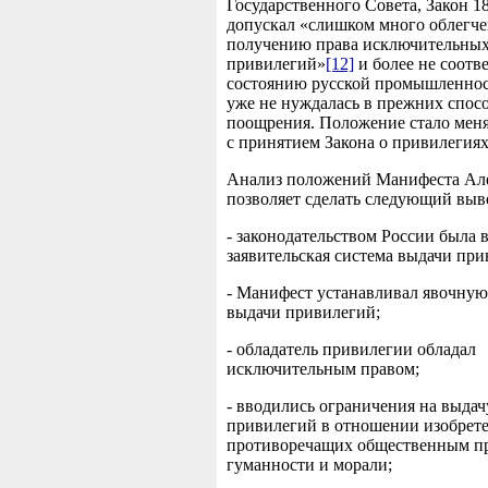
Государственного Совета, Закон 18
допускал «слишком много облегче
получению права исключительны
привилегий»
[12]
и более не соотв
состоянию русской промышленнос
уже не нуждалась в прежних спос
поощрения. Положение стало меня
с принятием Закона о привилегиях 
Анализ положений Манифеста Але
позволяет сделать следующий выв
- законодательством России была 
заявительская система выдачи при
- Манифест устанавливал явочную
выдачи привилегий;
- обладатель привилегии обладал
исключительным правом;
- вводились ограничения на выдач
привилегий в отношении изобрет
противоречащих общественным п
гуманности и морали;