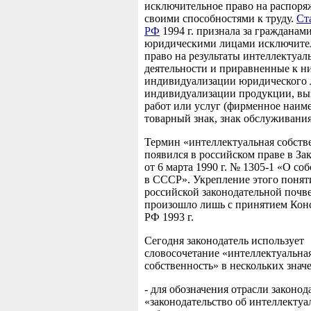
исключительное право на распоря
своими способностями к труду.
Ст
РФ
1994 г. признала за гражданам
юридическими лицами исключите
право на результаты интеллектуал
деятельности и приравненные к н
индивидуализации юридического 
индивидуализации продукции, в
работ или услуг (фирменное наим
товарный знак, знак обслуживания 
Термин «интеллектуальная собств
появился в российском праве в З
от 6 марта 1990 г. № 1305-1 «О со
в СССР». Укрепление этого понят
российской законодательной почв
произошло лишь с принятием Кон
РФ 1993 г.
Сегодня законодатель использует
словосочетание «интеллектуальна
собственность» в нескольких знач
- для обозначения отрасли законод
«законодательство об интеллектуа