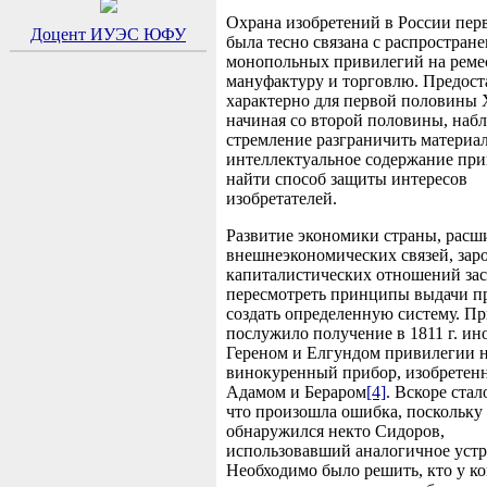
Охрана изобретений в России пер
Доцент ИУЭС ЮФУ
была тесно связана с распростран
монопольных привилегий на реме
мануфактуру и торговлю. Предост
характерно для первой половины XV
начиная со второй половины, наб
стремление разграничить материа
интеллектуальное содержание при
найти способ защиты интересов
изобретателей.
Развитие экономики страны, расш
внешнеэкономических связей, зар
капиталистических отношений за
пересмотреть принципы выдачи п
создать определенную систему. П
послужило получение в 1811 г. и
Гереном и Елгундом привилегии 
винокуренный прибор, изобретен
Адамом и Бераром
[4]
. Вскоре стал
что произошла ошибка, поскольку
обнаружился некто Сидоров,
использовавший аналогичное устр
Необходимо было решить, кто у к