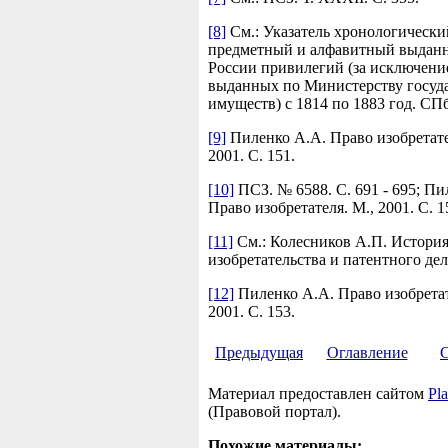
[8]
См.: Указатель хронологически
предметный и алфавитный выдан
России привилегий (за исключени
выданных по Министерству госуд
имуществ) с 1814 по 1883 год. СПб
[9]
Пиленко А.А. Право изобретате
2001. С. 151.
[10]
ПСЗ. № 6588. С. 691 - 695; Пи
Право изобретателя. М., 2001. С. 1
[11]
См.: Колесников А.П. Истори
изобретательства и патентного дела
[12]
Пиленко А.А. Право изобретат
2001. С. 153.
Предыдущая
Оглавление
Материал предоставлен сайтом
Pla
(Правовой портал).
Похожие материалы: