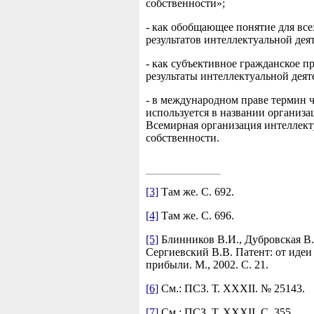
собственности»;
- как обобщающее понятие для все
результатов интеллектуальной дея
- как субъективное гражданское п
результаты интеллектуальной деят
- в международном праве термин ч
используется в названии организа
Всемирная организация интеллек
собственности.
[3]
Там же. С. 692.
[4]
Там же. С. 696.
[5]
Блинников В.И., Дубровская В.
Сергиевский В.В. Патент: от идеи
прибыли. М., 2002. С. 21.
[6]
См.: ПСЗ. Т. XXXII. № 25143.
[7]
См.: ПСЗ. Т. XXXII. С. 355.