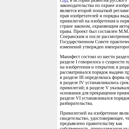
г.
[6]
, в истории развития русского
законодательства по охране изобр
является второй попыткой реглам
прав изобретателей и порядка выд
привилегий на изобретения и пер
стране законом, охраняющим авто
права. Проект был составлен М.М.
Сперанским и после рассмотрения
Государственном Совете практиче
изменений утвержден императоро
Манифест состоял из шести раздел
разделе I говорилось о сущности 
на изобретения и открытия; в разде
рассматривался порядок выдачи п
в разделе III определялась форма 
в разделе IV устанавливались сро
привилегий; в разделе V указывал
основания для прекращения приви
разделе VI устанавливался порядо
разбирательства.
Привилегией на изобретение явля
свидетельство, удостоверяющее, ч
предъявлено правительству как
собственность, принадлежащая ук