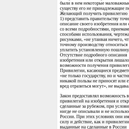
были в нем некоторые маловажные
существу его не принадлежащие п
Желающий получить привилегию б
1) представить правительству точ
описание своего изобретения или
со всеми подробностями, приемам
способами использования, чертеж
рисунками, «не утаивая ничего, чт
точному производству относиться 
уплатить установленную пошлину
Отсутствие подробного описания
изобретения или открытия лишало
возможности получения привилег
Привилегии, касающиеся предмето
«не только государству, но и част
никакой пользы не приносят или е
вред отразиться могут», не выдава
Закон предоставлял возможность 
привилегий на изобретения и отк
сделанные за рубежом, при услови
нигде не описывали и не использо
России. При этих условиях они им
силу и действие, как и привилегии
выданные на сделанные в России