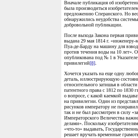
Вначале публикация об изобретен
была производиться изобретателем
предложению Сперанского. Но вес
обнаружились неудобства систем
добровольной публикации.
После выхода Закона первая прив
выдана 29 мая 1814 г. «инженеру-
Пуа-де-Барду на машину для взвод
против течения воды на 10 лет». 
опубликована под № 1 в Указателе
привилегий
[8]
.
Хочется указать на еще одну люб
деталь, иллюстрирующую состоян
относительного затишья в области
патентного права с 1812 по 1830 гг
о вопросе, с какой каемкой выдав
на привилегии. Один из представ
рисунков императору не понравил
так и не был рассмотрен в силу «з
Императорского Величества важ
делами». Поскольку изобретателя
«что-то» выдавать, Государственн
решает вручать временные грамоты