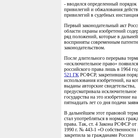
- вводился определенный порядок
привилегий и обжалования дейст
привилегий в судебных инстанция
Первый законодательный акт Росс
области охраны изобретений содер
ряд положений, которые в дальне
восприняты современным патент
законодательством.
После длительного перерыва терм
«исключительное право» появился
российского права лишь в 1964 год
521 ГК
РСФСР, закрепившая поря
использования изобретений, на к
выданы авторские свидетельства,
предусматривала исключительное
государства на это изобретение на
пятнадцать лет со дня подачи заяв
В дальнейшем этот правовой терм
стал употребляться в нормах граж
права. Так, ст. 4 Закона РСФСР от
1990 г. № 443-1 «О собственност
закрепила за гражданами России