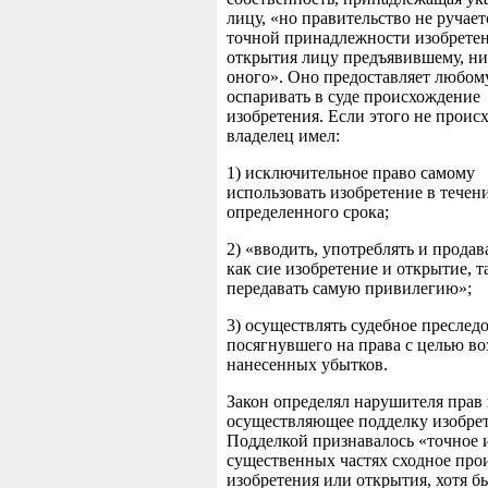
лицу, «но правительство не ручает
точной принадлежности изобрете
открытия лицу предъявившему, ни
оного». Оно предоставляет любом
оспаривать в суде происхождение
изобретения. Если этого не проис
владелец имел:
1) исключительное право самому
использовать изобретение в течен
определенного срока;
2) «вводить, употреблять и продав
как сие изобретение и открытие, т
передавать самую привилегию»;
3) осуществлять судебное преслед
посягнувшего на права с целью в
нанесенных убытков.
Закон определял нарушителя прав 
осуществляющее подделку изобрет
Подделкой признавалось «точное и
существенных частях сходное про
изобретения или открытия, хотя б