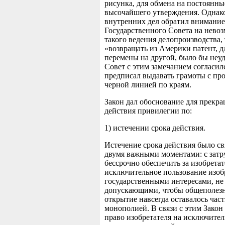
рисунка, для обмена на постоянны
высочайшего утверждения. Однак
внутренних дел обратил внимание
Государственного Совета на нево
такого ведения делопроизводства, 
«возвращать из Америки патент, д
перемены на другой, было бы неу
Совет с этим замечанием согласил
предписал выдавать грамоты с пр
черной линией по краям.
Закон дал обоснование для прекр
действия привилегии по:
1) истечении срока действия.
Истечение срока действия было св
двумя важными моментами: с зат
бессрочно обеспечить за изобрета
исключительное пользование изоб
государственными интересами, не
допускающими, чтобы общеполез
открытие навсегда оставалось час
монополией. В связи с этим Закон
право изобретателя на исключите