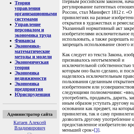
Первым российским законом, нач
Теория
регулирование патентных отноше
управления
России, стал Манифест 1812 г. «О
организационными
привилегиях на разные изобретен
системами
открытия в художествах и ремесла
Управление
Указанный нормативный акт закре
персоналом и
изобретателями исключительное п
экономика труда
использовать, а также разрешать и
Финансы
запрещать использование своего и
Экономико-
математические
Как следует из текста Закона, изо
методы и модели
признавалось неотъемлемой и
Экономическая
исключительной собственностью т
теория
которым оно было сделано, и посл
Экономика
наделялось исключительным прав
недвижимости
пользования сделанным открытие
Экономика
изобретением или усовершенство
предприятия
следующими полномочиями: «ввод
Юриспруденция
употреблять, продавать, дарить, з
иным образом уступать другому н
основании как предмет, на которы
привилегия, так и саму привилег
Администратор сайта
дозволить другому употребление о
Катаев Алексей
предоставленное изобретателю вр
Владимирович
меньший срок»
[3]
.