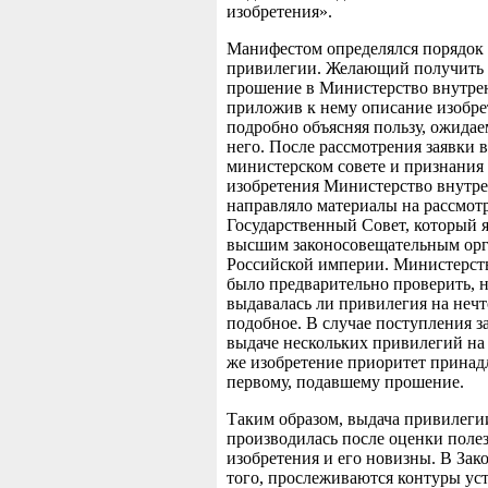
изобретения».
Манифестом определялся порядок
привилегии. Желающий получить 
прошение в Министерство внутре
приложив к нему описание изобре
подробно объясняя пользу, ожида
него. После рассмотрения заявки в
министерском совете и признания
изобретения Министерство внутр
направляло материалы на рассмот
Государственный Совет, который 
высшим законосовещательным ор
Российской империи. Министерст
было предварительно проверить, 
выдавалась ли привилегия на нечт
подобное. В случае поступления з
выдаче нескольких привилегий на 
же изобретение приоритет принад
первому, подавшему прошение.
Таким образом, выдача привилеги
производилась после оценки поле
изобретения и его новизны. В Зак
того, прослеживаются контуры ус