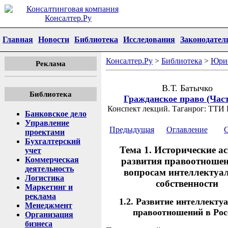
Главная
Новости
Библиотека
Исследования
Законодател
Консалтер.Ру
>
Библиотека
>
Юри
Реклама
В.Т. Батычко
Библиотека
Гражданское право (Част
Конспект лекций. Таганрог: ТТИ 
Банковское дело
Управление
Предыдущая
Оглавление
проектами
Бухгалтерский
Тема 1. Исторические а
учет
Коммерческая
развития правоотношен
деятельность
вопросам интеллектуа
Логистика
собственности
Маркетинг и
реклама
1.2. Развитие интеллекту
Менеджмент
правоотношений в Рос
Организация
бизнеса