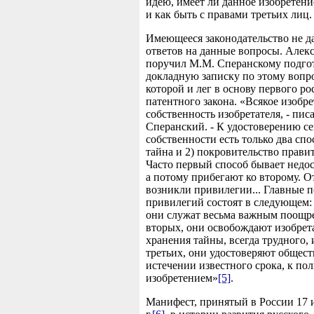
идею, имеет ли данное изобретени
и как быть с правами третьих лиц.
Имеющееся законодательство не д
ответов на данные вопросы. Алекс
поручил М.М. Сперанскому подго
докладную записку по этому вопро
которой и лег в основу первого ро
патентного закона. «Всякое изобре
собственность изобретателя, - пис
Сперанский. - К удостоверению с
собственности есть только два спос
тайна и 2) покровительство правит
Часто первый способ бывает недо
а потому прибегают ко второму. О
возникли привилегии... Главные 
привилегий состоят в следующем:
они служат весьма важным поощре
вторых, они освобождают изобрета
хранения тайны, всегда трудного, и
третьих, они удостоверяют общест
истечении известного срока, к по
изобретением»
[5]
.
Манифест, принятый в России 17 