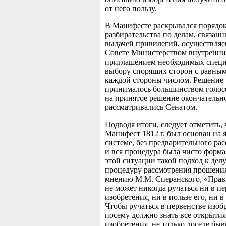
от него пользу.
В Манифесте раскрывался порядок
разбирательства по делам, связанн
выдачей привилегий, осуществля
Совете Министерством внутренних
приглашением необходимых специ
выбору спорящих сторон с равным
каждой стороны числом. Решение
принималось большинством голос
на принятое решение окончательн
рассматривались Сенатом.
Подводя итоги, следует отметить, 
Манифест 1812 г. был основан на 
системе, без предварительного ра
и вся процедура была чисто форма
этой ситуации такой подход к дел
процедуру рассмотрения прошени
мнению М.М. Сперанского, «Прав
не может никогда ручаться ни в п
изобретения, ни в пользе его, ни в
Чтобы ручаться в первенстве изоб
посему должно знать все открытия
изобретения, не только доселе быв