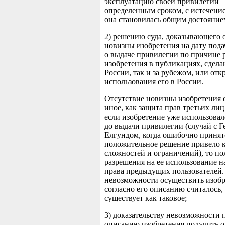
эксплуатацию своей привилегии
определенным сроком, с истечени
она становилась общим достояние
2) решению суда, доказывающего 
новизны изобретения на дату под
о выдаче привилегии по причине 
изобретения в публикациях, сдела
России, так и за рубежом, или отк
использования его в России.
Отсутствие новизны изобретения е
иное, как защита прав третьих лиц
если изобретение уже использовал
до выдачи привилегии (случай с Г
Елгундом, когда ошибочно принят
положительное решение привело к
сложностей и ограничений), то п
разрешения на ее использование 
права предыдущих пользователей
невозможности осуществить изоб
согласно его описанию считалось, 
существует как таковое;
3) доказательству невозможности 
описанию изобретения получить 