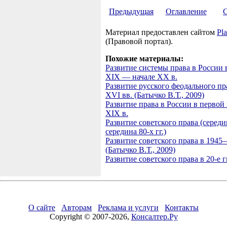
Предыдущая
Оглавление
Материал предоставлен сайтом
Pla
(Правовой портал).
Похожие материалы:
Развитие системы права в России 
XIX — начале XX в.
Развитие русского феодального пр
XVI вв. (Батычко В.Т., 2009)
Развитие права в России в первой
XIX в.
Развитие советского права (серед
середина 80-х гг.)
Развитие советского права в 1945
(Батычко В.Т., 2009)
Развитие советского права в 20-е г
О сайте
Авторам
Реклама и услуги
Контакты
Copyright © 2007-2026,
Консалтер.Ру