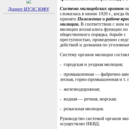
Система милицейских органов
ок
Доцент ИУЭС ЮФУ
сложилась в июню 1920 г., когда 
принято
Положение о рабоче-кре
милиции.
В соответствии с ним н
милиции возлагались функции по
общественного порядка, борьбе с
преступностью, проведению след
действий и дознания по уголовны
Систему органов милиции составл
- городская и уездная милиция;
- промышленная — фабрично-заво
лесная, горно-промышленная и т. п
- железнодорожная;
- водная — речная, морская;
- розыскная милиция.
Руководство системой органов м
осуществлял НКВД.