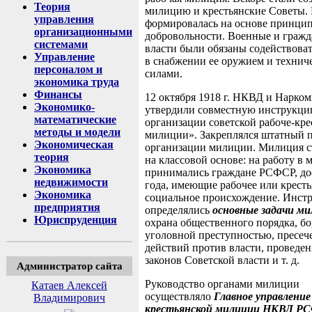
Теория
милицию и крестьянские Советы.
управления
формировалась на основе принци
организационными
добровольности. Военные и гражд
системами
власти были обязаны содействова
Управление
в снабжении ее оружием и технич
персоналом и
силами.
экономика труда
Финансы
12 октября 1918 г. НКВД и Нарко
Экономико-
утвердили совместную инструкц
математические
организации советской рабоче-кре
методы и модели
милиции». Закреплялся штатный 
Экономическая
организации милиции. Милиция с
теория
на классовой основе: на работу в
Экономика
принимались граждане РСФСР, до
недвижимости
года, имеющие рабочее или кресть
Экономика
социальное происхождение. Инст
предприятия
определялись
основные задачи ми
Юриспруденция
охрана общественного порядка, бо
уголовной преступностью, пресеч
действий против власти, проведен
законов Советской власти и т. д.
Администратор сайта
Руководство органами милиции
Катаев Алексей
осуществляло
Главное управление
Владимирович
крестьянской милиции НКВД Р