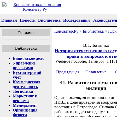
Главная
Новости
Библиотека
Исследования
Законодател
Консалтер.Ру
>
Библиотека
>
Юри
Реклама
В.Т. Батычко
Библиотека
История отечественного госу
права в вопросах и отв
Банковское дело
Учебное пособие. Таганрог: ТТИ 
Управление
проектами
Предыдущая
Оглавление
Бухгалтерский
учет
41. Развитие системы со
Коммерческая
деятельность
милиции
Логистика
Маркетинг и
Органы
милиции
возникли по ин
реклама
НКВД в ходе проведения вооруже
Менеджмент
восстания в Петрограде. Сначала 
Организация
рабочих и солдатских депутатов с
бизнеса
рабочая милиция. Вскоре стали со