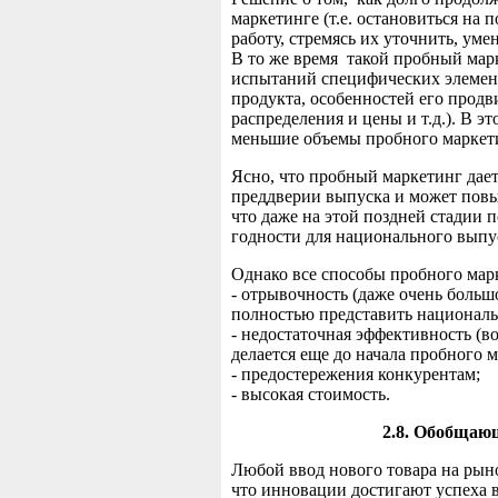
маркетинге (т.е. остановиться на
работу, стремясь их уточнить, уме
В то же время такой пробный мар
испытаний специфических элемент
продукта, особенностей его прод
распределения и цены и т.д.). В э
меньшие объемы пробного маркет
Ясно, что пробный маркетинг да
преддверии выпуска и может повыс
что даже на этой поздней стадии 
годности для национального выпу
Однако все способы пробного мар
- отрывочность (даже очень боль
полностью представить национал
- недостаточная эффективность (в
делается еще до начала пробного м
- предостережения конкурентам;
- высокая стоимость.
2.8. Обобщаю
Любой ввод нового товара на рын
что инновации достигают успеха в