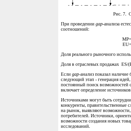
Рис. 7.
При проведении
gар
-анализа ест
соотношений:
MP=
EU
Доля реального рыночного испол
Доля в отраслевых продажах ES/
Если
gар
-анализ показал наличие 
следующий этап - генерация идей,
постоянный поиск возможностей с
включает определение источников
Источниками могут быть сотрудни
конкуренты, правительственные с
на рынок, выявляют возможности,
потребителей. Источники, ориен
возможности создания новых това
исследований.