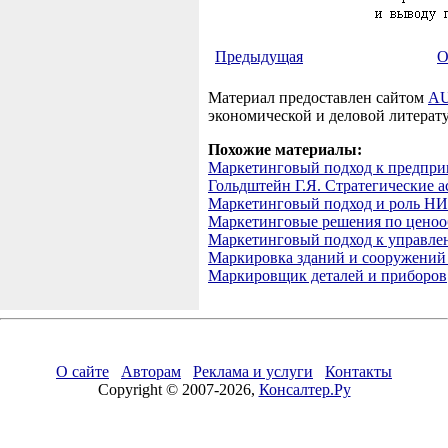
Предыдущая
О
Материал предоставлен сайтом
AU
экономической и деловой литерат
Похожие материалы:
Маркетинговый подход к предпри
Гольдштейн Г.Я. Стратегические
Маркетинговый подход и роль Н
Маркетинговые решения по цено
Маркетинговый подход к управл
Маркировка зданий и сооружений
Маркировщик деталей и приборов
О сайте
Авторам
Реклама и услуги
Контакты
Copyright © 2007-2026,
Консалтер.Ру