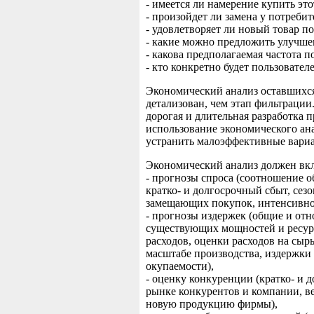
- имеется ли намерение купить это
- произойдет ли замена у потреб
- удовлетворяет ли новый товар п
- какие можно предложить улучшен
- какова предполагаемая частота 
- кто конкретно будет пользовател
Экономический анализ оставшихся
детализован, чем этап фильтрации.
дорогая и длительная разработка 
использование экономического ан
устранить малоэффективные вари
Экономический анализ должен вк
- прогнозы спроса (соотношение 
кратко- и долгосрочный сбыт, сез
замещающих покупок, интенсивнос
- прогнозы издержек (общие и от
существующих мощностей и ресур
расходов, оценки расходов на сыр
масштабе производства, издержки 
окупаемости),
- оценку конкуренции (кратко- и 
рынке конкурентов и компании, ве
новую продукцию фирмы),