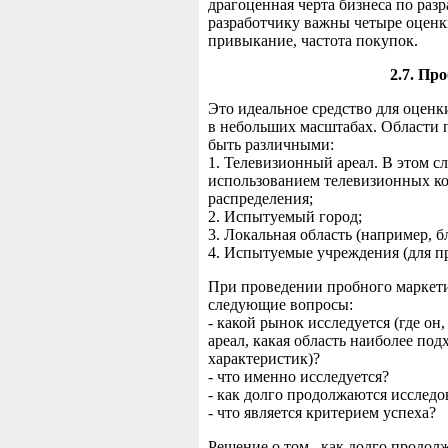
драгоценная черта бизнеса по разр
разработчику важны четыре оценк
привыкание, частота покупок.
2.7. Пр
Это идеальное средство для оценк
в небольших масштабах. Области 
быть различными:
1. Телевизионный ареал. В этом с
использованием телевизионных ко
распределения;
2. Испытуемый город;
3. Локальная область (например, 
4. Испытуемые учреждения (для п
При проведении пробного маркет
следующие вопросы:
- какой рынок исследуется (где о
ареал, какая область наиболее по
характеристик)?
- что именно исследуется?
- как долго продолжаются исследо
- что является критерием успеха?
Решение о том, как долго продолж