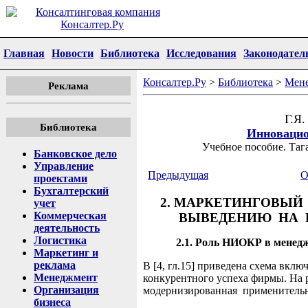
Главная
Новости
Библиотека
Исследования
Законодател
Консалтер.Ру
>
Библиотека
>
Мен
Реклама
Г.Я
Библиотека
Инноваци
Учебное пособие. Тага
Банковское дело
Управление
Предыдущая
О
проектами
Бухгалтерский
2. МАРКЕТИНГОВЫЙ
учет
Коммерческая
ВЫВЕДЕНИЮ НА 
деятельность
Логистика
2.1. Роль НИОКР в менед
Маркетинг и
реклама
В [4, гл.15] приведена схема вкл
Менеджмент
конкурентного успеха фирмы. На р
Организация
модернизированная применитель
бизнеса