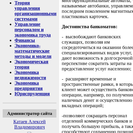
многофункциональные автоматы, 
Теория
называемые автобанки, управляе
управления
последним поколением магнитны
организационными
пластиковых карточек.
системами
Управление
Достоинства банкоматов:
персоналом и
экономика труда
- высвобождают банковских
Финансы
служащих, позволяя им
Экономико-
сосредоточиться на оказании боле
математические
специализированных видов услуг,
методы и модели
дают возможность в долгосрочной
Экономическая
перспективе сократить затраты на
теория
предоставление услуг населению;
Экономика
недвижимости
- расширяют временные и
Экономика
пространственные рамки, в котор
предприятия
клиент может осуществить банков
Юриспруденция
операции, например, по получен
наличных денег и осуществлению
вкладных операций;
Администратор сайта
-позволяют сокращать персонал
отделений коммерческих банков и
Катаев Алексей
получать большую прибыль, а так
Владимирович
способствуют сохранению позици