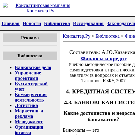
Главная
Новости
Библиотека
Исследования
Законодател
Консалтер.Ру
>
Библиотека
>
Фин
Реклама
Составитель: А.Ю.Казанск
Библиотека
Финансы и кредит
Учебно-методическое пособие д
Банковское дело
самоподготовки к практическ
Управление
занятиям (в вопросах и ответах
проектами
Таганрог: ЮФУ, 2007
Бухгалтерский
учет
4. КРЕДИТНАЯ СИСТЕ
Коммерческая
деятельность
4.3. БАНКОВСКАЯ СИСТ
Логистика
Маркетинг и
Какие достоинства и недост
реклама
банкоматов?
Менеджмент
Организация
Банкоматы — это
бизнеса