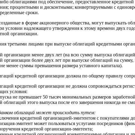
либо облигациями под обеспечение, предоставленное кредитной
ения; процентными и дисконтными; конвертируемыми с единовр
пределенные сроки.
озданные в форме акционерного общества, могут выпускать обли
ри условии надлежащего утверждения к этому времени двух год
тной организации.
ния третьими лицами при выпуске облигаций кредитными орган
й организации менее двух лет (на всю сумму выпуска облигаций
ой организации более двух лет при выпуске облигаций на сумму
не менее суммы превышения размера уставного капитала).
игаций кредитной организации должна по общему правилу сопро
игаций кредитной организации не должна сопровождаться регист
щих условия:
пуска не превышает 50 тысяч минимальных размеров заработной
й облигаций этого выпуска после его завершения никогда не см
банком облигаций может происходить путем:
ключения кредитной организацией-эмитентом с покупателями до
низация-эмитент может пользоваться услугами посредников (фи
поручения кредитной организации-эмитента;
щенные кредитной организацией конвертируемые облигации и дру