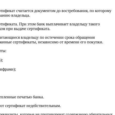
ертификат считается документом до востребования, по которому
ванию владельца.
тификата. При этом банк выплачивает владельцу такого
ом при выдаче сертификата.
читающиеся владельцу по истечении срока обращения
занные сертификаты, независимо от времени его покупки.
иты:
);
цифрами);
репленные печатью банка.
этот сертификат недействительным.
реквизиты, которые не противоречат содержанию обязательных