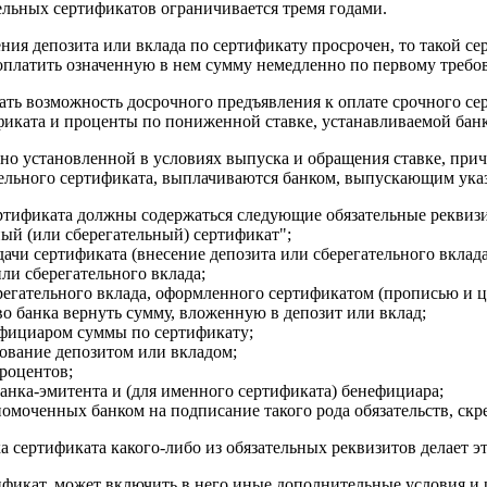
ельных сертификатов ограничивается тремя годами.
ения депозита или вклада по сертификату просрочен, то такой с
 оплатить означенную в нем сумму немедленно по первому требо
ть возможность досрочного предъявления к оплате срочного сер
фиката и проценты по пониженной ставке, устанавливаемой банк
но установленной в условиях выпуска и обращения ставке, при
тельного сертификата, выплачиваются банком, выпускающим ука
ертификата должны содержаться следующие обязательные реквиз
ый (или сберегательный) сертификат";
дачи сертификата (внесение депозита или сберегательного вклада
или сберегательного вклада;
ерегательного вклада, оформленного сертификатом (прописью и 
тво банка вернуть сумму, вложенную в депозит или вклад;
ефициаром суммы по сертификату;
ьзование депозитом или вкладом;
роцентов;
банка-эмитента и (для именного сертификата) бенефициара;
номоченных банком на подписание такого рода обязательств, ск
ка сертификата какого-либо из обязательных реквизитов делает 
фикат, может включить в него иные дополнительные условия и 