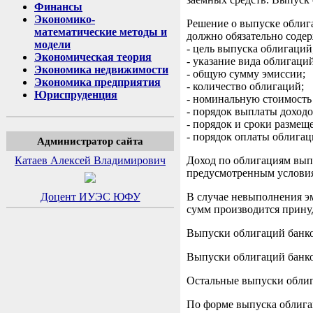
Финансы
Экономико-
Решение о выпуске облиг
математические методы и
должно обязательно содер
модели
- цель выпуска облигаций
Экономическая теория
- указание вида облигаци
Экономика недвижимости
- общую сумму эмиссии;
Экономика предприятия
- количество облигаций;
Юриспруденция
- номинальную стоимость
- порядок выплаты доходо
- порядок и сроки размещ
- порядок оплаты облигаци
Администратор сайта
Доход по облигациям вып
Катаев Алексей Владимирович
предусмотренным услови
В случае невыполнения эм
Доцент ИУЭС ЮФУ
сумм производится принуд
Выпуски облигаций банков
Выпуски облигаций банков
Остальные выпуски облиг
По форме выпуска облига