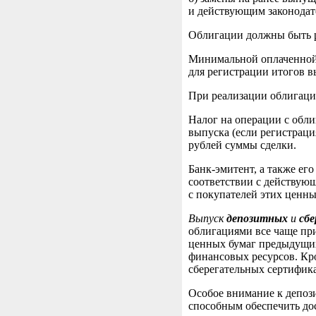
и действующим законодат
Облигации должны быть р
Минимальной оплаченной 
для регистрации итогов в
При реализации облигаций
Налог на операции с обли
выпуска (если регистраци
рублей суммы сделки.
Банк-эмитент, а также ег
соответствии с действую
с покупателей этих ценны
Выпуск
депозитных
и
сб
облигациями все чаще пр
ценных бумаг предыдущих
финансовых ресурсов. Кро
сберегательных сертифика
Особое внимание к депоз
способным обеспечить до