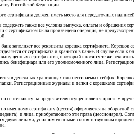
ьству Российской Федерации.
ого сертификата должен иметь место для передаточных надписей
 содержать также все условия выпуска, оплаты и обращения сер
сли с сертификатом была произведена операция, не предусмотрен
ой.
 банк заполняет все реквизиты корешка сертификата. Корешок 
деляется от сертификата и хранится в банке. В случае если к б
выпущенных сертификатов, в который вносятся те же реквизиты
дпись бенефициара или его уполномоченного лица. Регистрацио
нятся в денежных хранилищах или несгораемых сейфах. Корешки
папки. Регистрационные журналы и папки с корешками сертифи
 по сертификату на предъявителя осуществляется простым вруче
 по именному сертификату (цессия) оформляется на оборотной с
цедента), и лица, приобретающего эти права (цессионария). Сог
ся двумя лицами, уполномоченными соответствующим юридическ
ца.