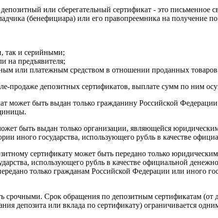
 депозитный или сберегательный сертификат - это письменное с
адчика (бенефициара) или его правопреемника на получение по 
и, так и серийными;
и на предъявителя;
етным или платежным средством в отношении проданных товаров 
ле-продаже депозитных сертификатов, выплате сумм по ним осу
ат может быть выдан только гражданину Российской Федерации и
диницы.
ожет быть выдан только организации, являющейся юридическим
ории иного государства, использующего рубль в качестве офиц
озитному сертификату может быть передано только юридическим
ударства, использующего рубль в качестве официальной денежн
передано только гражданам Российской Федерации или иного гос
 срочными. Срок обращения по депозитным сертификатам (от да
ания депозита или вклада по сертификату) ограничивается одни