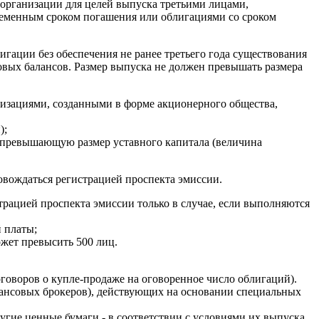
 организации для целей выпуска третьими лицами,
еменным сроком погашения или облигациями со сроком
гации без обеспечения не ранее третьего года существования
овых балансов. Размер выпуска не должен превышать размера
изациями, созданными в форме акционерного общества,
);
, превышающую размер уставного капитала (величина
вождаться регистрацией проспекта эмиссии.
рацией проспекта эмиссии только в случае, если выполняются
 платы;
ожет превысить 500 лиц.
говоров о купле-продаже на оговоренное число облигаций).
нансовых брокеров), действующих на основании специальных
гие ценные бумаги - в соответствии с условиями их выпуска