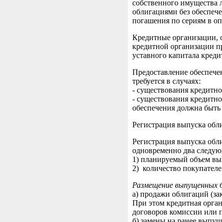
собственного имущества 
облигациями без обеспеч
погашения по сериям в о
Кредитные организации, с
кредитной организации п
уставного капитала креди
Предоставление обеспече
требуется в случаях:
- существования кредитно
- существования кредитн
обеспечения должна быть 
Регистрация выпуска обл
Регистрация выпуска обл
одновременно два следую
1) планируемый объем вы
2) количество покупателе
Размещение выпущенных 
а) продажи облигаций (за
При этом кредитная орга
договоров комиссии или 
б) замены на ранее выпу