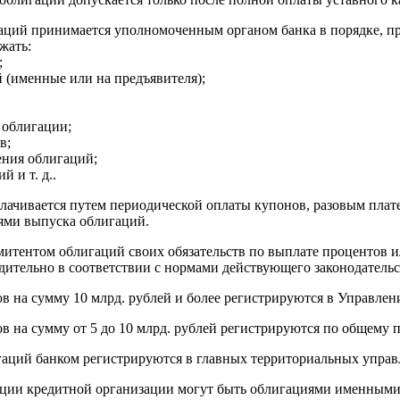
аций принимается уполномоченным органом банка в порядке, пр
жать:
;
й (именные или на предъявителя);
 облигации;
в;
ения облигаций;
й и т. д..
лачивается путем периодической оплаты купонов, разовым пла
ями выпуска облигаций.
итентом облигаций своих обязательств по выплате процентов и
ительно в соответствии с нормами действующего законодательс
 на сумму 10 млрд. рублей и более регистрируются в Управлен
 на сумму от 5 до 10 млрд. рублей регистрируются по общему 
аций банком регистрируются в главных территориальных управ
ции кредитной организации могут быть облигациями именными 