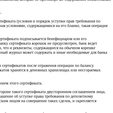
.
тификата (условия и порядок уступки прав требования по
ная условиями, содержащимися на его бланке, такая операция
сертификата подписывается бенефициаром или его
ланку сертификата корешок не предусмотрен, банк ведет
, что и реквизиты, содержащиеся на обычном корешке
нный журнал может содержать и иные необходимые для банка
 сертификатов после отражения операции по балансу
катов хранятся в денежных хранилищах или несгораемых
нием этого сертификата.
тороне такого сертификата двусторонним соглашением лица,
лашение об уступке права требования по депозитному
им лицом на совершение таких сделок, и скрепляется