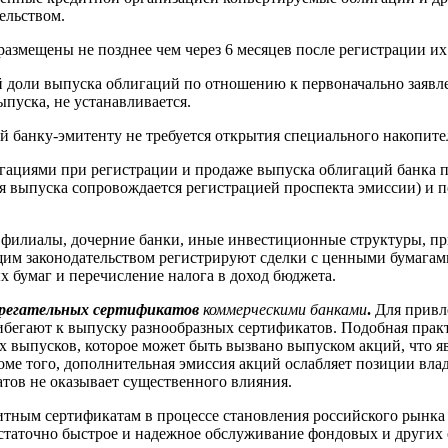
ельством.
азмещены не позднее чем через 6 месяцев после регистрации их
доли выпуска облигаций по отношению к первоначально заявле
ыпуска, не устанавливается.
 банку-эмитенту не требуется открытия специального накопител
гациями при регистрации и продаже выпуска облигаций банка п
я выпуска сопровождается регистрацией проспекта эмиссии) и п
о филиалы, дочерние банки, иные инвестиционные структуры, п
щим законодательством регистрируют сделки с ценными бумагам
х бумаг и перечисление налога в доход бюджета.
ерегательных сертификатов
коммерческими банками
.
Для привл
ибегают к выпуску разнообразных сертификатов. Подобная прак
 выпусков, которое может быть вызвано выпуском акций, что я
ме того, дополнительная эмиссия акций ослабляет позиции влад
тов не оказывает существенного влияния.
итным сертификатам в процессе становления российского рынка 
статочно быстрое и надежное обслуживание фондовых и других 