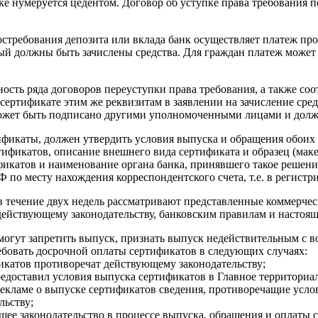
е нумеруется цедентом. Договор об уступке права требования 
стребования депозита или вклада банк осуществляет платеж про
рый должны быть зачислены средства. Для граждан платеж может 
ость ряда договоров переуступки права требования, а также с
сертификате этим же реквизитам в заявлении на зачисление сре
может быть подписано другими уполномоченными лицами и долж
фикаты, должен утвердить условия выпуска и обращения обоих
ификатов, описание внешнего вида сертификата и образец (маке
икатов и наименование органа банка, принявшего такое решени
 по месту нахождения корреспондентского счета, т.е. в регист
 течение двух недель рассматривают представленные коммерчес
действующему законодательству, банковским правилам и настоя
огут запретить выпуск, признать выпуск недействительным с во
ебовать досрочной оплаты сертификатов в следующих случаях:
икатов противоречат действующему законодательству;
редоставил условия выпуска сертификатов в Главное территори
 рекламе о выпуске сертификатов сведения, противоречащие усл
льству;
щее законодательство в процессе выпуска, обращения и оплаты 