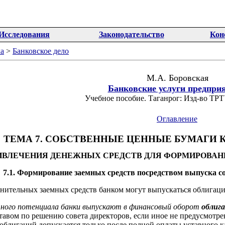
Исследования
Законодательство
Кон
а
>
Банковское дело
М.А. Боровская
Банковские услуги предпри
Учебное пособие. Таганрог: Изд-во ТРТУ
Оглавление
ТЕМА 7. СОБСТВЕННЫЕ ЦЕННЫЕ БУМАГИ
ИВЛЕЧЕНИЯ ДЕНЕЖНЫХ СРЕДСТВ ДЛЯ ФОРМИРОВАН
7.1. Формирование заемных средств посредством выпуска с
ительных заемных средств банком могут выпускаться облигации,
итного потенциала банки выпускают в финансовый оборот
облиг
ставом по решению совета директоров, если иное не предусмотр
облигаций допускается только после полной оплаты уставного к