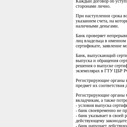
Каждый договор об уступк
сторонами лично.
При наступлении срока во
указанием счета, на кото
наличными деньгами.
Банк проверяет непрерывн
лиц владельца в именном 
сертификате, заявление 
Банк, выпускающий серти
выпуска и обращения серт
решения о выпуске сертиф
экземплярах в ГТУ ЦБР РФ
Регистрирующие органы в
предмет их соответствия 
Регистрирующие органы м
вкладчикам, а также потр
- условия выпуска сертиф
- банк своевременно не п
- банк указывает в своей
действующему законодате
- банк нарушает действую