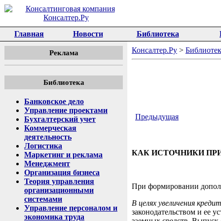
Главная
Новости
Библиотека
Консалтер.Ру
>
Библиотек
Реклама
Библиотека
Банковское дело
Управление проектами
Предыдущая
Бухгалтерский учет
Коммерческая
деятельность
Логистика
КАК ИСТОЧНИКИ ПР
Маркетинг и реклама
Менеджмент
Организация бизнеса
Теория управления
При формировании дополн
организационными
системами
В целях увеличения кред
Управление персоналом и
законодательством и ее у
экономика труда
заемных средств. Выпуск 