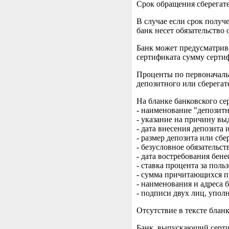
Срок обращения сберегат
В случае если срок получ
банк несет обязательство
Банк может предусматрива
сертификата сумму серти
Проценты по первоначаль
депозитного или сберега
На бланке банковского с
- наименование "депозитн
- указание на причину вы
- дата внесения депозита 
- размер депозита или сб
- безусловное обязательс
- дата востребования бен
- ставка процента за пол
- сумма причитающихся п
- наименования и адреса 
- подписи двух лиц, упол
Отсутствие в тексте блан
Банк, выпускающий серти