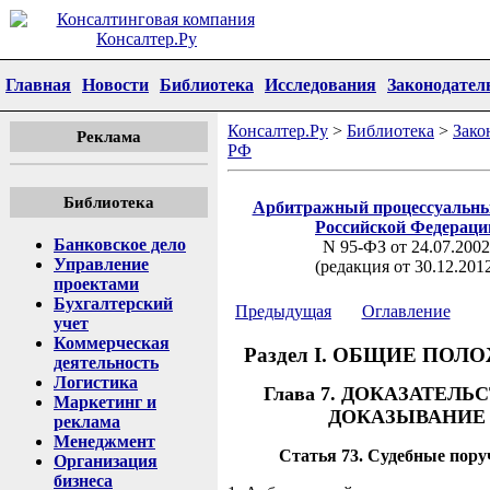
Главная
Новости
Библиотека
Исследования
Законодател
Консалтер.Ру
>
Библиотека
>
Зако
Реклама
РФ
Библиотека
Арбитражный процессуальны
Российской Федераци
Банковское дело
N 95-ФЗ от 24.07.2002
Управление
(редакция от 30.12.201
проектами
Бухгалтерский
Предыдущая
Оглавление
учет
Коммерческая
Раздел I. ОБЩИЕ ПО
деятельность
Логистика
Глава 7. ДОКАЗАТЕЛЬ
Маркетинг и
ДОКАЗЫВАНИЕ
реклама
Менеджмент
Статья 73. Судебные пору
Организация
бизнеса