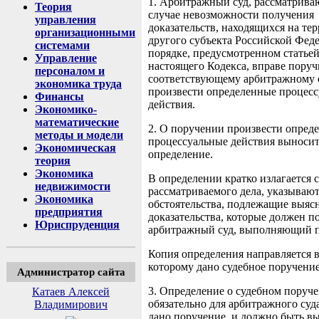
1. Арбитражный суд, рассматрива
Теория
случае невозможности получения
управления
доказательств, находящихся на те
организационными
другого субъекта Российской Феде
системами
порядке, предусмотренном статьей
Управление
настоящего Кодекса, вправе поруч
персоналом и
соответствующему арбитражному 
экономика труда
произвести определенные процес
Финансы
действия.
Экономико-
математические
2. О поручении произвести опред
методы и модели
процессуальные действия выносит
Экономическая
определение.
теория
Экономика
В определении кратко излагается 
недвижимости
рассматриваемого дела, указывают
Экономика
обстоятельства, подлежащие выяс
предприятия
доказательства, которые должен п
Юриспруденция
арбитражный суд, выполняющий п
Копия определения направляется в
которому дано судебное поручение
Администратор сайта
3. Определение о судебном поруч
Катаев Алексей
обязательно для арбитражного суд
Владимирович
дано поручение, и должно быть в