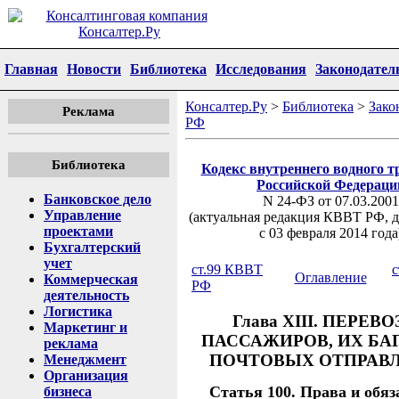
Главная
Новости
Библиотека
Исследования
Законодател
Консалтер.Ру
>
Библиотека
>
Зако
Реклама
РФ
Библиотека
Кодекс внутреннего водного т
Российской Федераци
Банковское дело
N 24-ФЗ от 07.03.2001
Управление
(актуальная редакция КВВТ РФ, 
проектами
c 03 февраля 2014 года
Бухгалтерский
учет
ст.99 КВВТ
с
Оглавление
Коммерческая
РФ
деятельность
Логистика
Глава XIII. ПЕРЕВ
Маркетинг и
ПАССАЖИРОВ, ИХ БА
реклама
ПОЧТОВЫХ ОТПРАВ
Менеджмент
Организация
Статья 100. Права и обяз
бизнеса