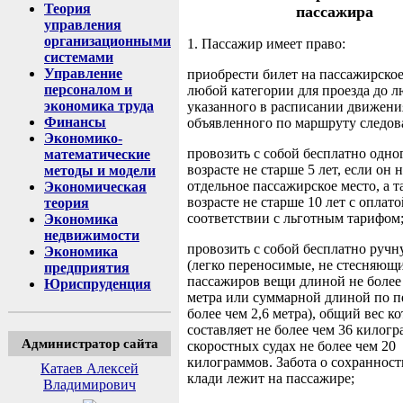
Теория
пассажира
управления
организационными
1. Пассажир имеет право:
системами
Управление
приобрести билет на пассажирское
персоналом и
любой категории для проезда до л
экономика труда
указанного в расписании движени
Финансы
объявленного по маршруту следов
Экономико-
провозить с собой бесплатно одно
математические
возрасте не старше 5 лет, если он 
методы и модели
отдельное пассажирское место, а т
Экономическая
возрасте не старше 10 лет с оплато
теория
соответствии с льготным тарифом
Экономика
недвижимости
провозить с собой бесплатно ручн
Экономика
(легко переносимые, не стесняющ
предприятия
пассажиров вещи длиной не более 
Юриспруденция
метра или суммарной длиной по п
более чем 2,6 метра), общий вес к
составляет не более чем 36 килогр
Администратор сайта
скоростных судах не более чем 20
килограммов. Забота о сохраннос
Катаев Алексей
клади лежит на пассажире;
Владимирович