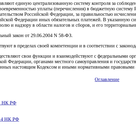
авляют единую централизованную систему контроля за соблюдени
воевременностью уплаты (перечисления) в бюджетную систему Ро
ательством Российской Федерации, за правильностью исчислени
йской Федерации иных обязательных платежей. В указанную сис
лю и надзору в области налогов и сборов, и его территориальн
льный закон от 29.06.2004 N 58-ФЗ.
твуют в пределах своей компетенции и в соответствии с законо
ществляют свои функции и взаимодействуют с федеральными ор
ской Федерации, органами местного самоуправления и государ
енных настоящим Кодексом и иными нормативными правовыми 
Оглавление
81 НК РФ
114 НК РФ