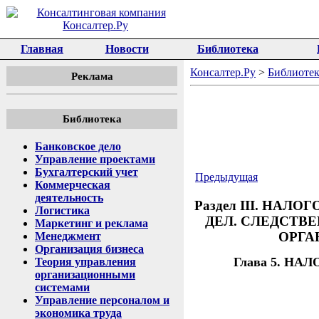
Главная
Новости
Библиотека
Консалтер.Ру
>
Библиотек
Реклама
Библиотека
Банковское дело
Управление проектами
Бухгалтерский учет
Предыдущая
Коммерческая
деятельность
Раздел III. НА
Логистика
ДЕЛ. СЛЕДСТВ
Маркетинг и реклама
ОРГА
Менеджмент
Организация бизнеса
Глава 5. Н
Теория управления
организационными
системами
Управление персоналом и
экономика труда