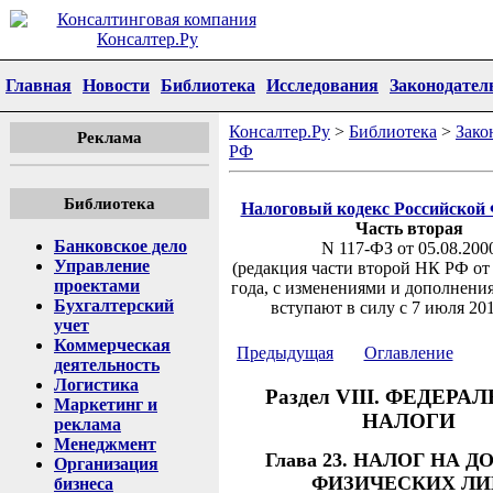
Главная
Новости
Библиотека
Исследования
Законодател
Консалтер.Ру
>
Библиотека
>
Зако
Реклама
РФ
Библиотека
Налоговый кодекс Российской
Часть вторая
Банковское дело
N 117-ФЗ от 05.08.200
Управление
(редакция части второй НК РФ от
проектами
года, с изменениями и дополнени
Бухгалтерский
вступают в силу с 7 июля 201
учет
Коммерческая
Предыдущая
Оглавление
деятельность
Логистика
Раздел VIII. ФЕДЕРА
Маркетинг и
НАЛОГИ
реклама
Менеджмент
Глава 23. НАЛОГ НА 
Организация
ФИЗИЧЕСКИХ ЛИ
бизнеса