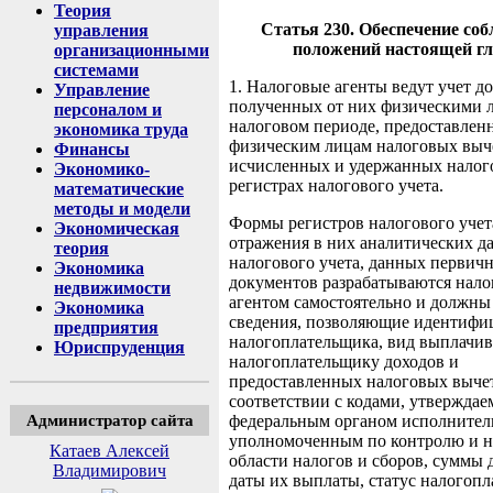
Теория
Статья 230. Обеспечение со
управления
положений настоящей г
организационными
системами
1. Налоговые агенты ведут учет до
Управление
полученных от них физическими 
персоналом и
налоговом периоде, предоставлен
экономика труда
физическим лицам налоговых выч
Финансы
исчисленных и удержанных налог
Экономико-
регистрах налогового учета.
математические
методы и модели
Формы регистров налогового учет
Экономическая
отражения в них аналитических д
теория
налогового учета, данных первич
Экономика
документов разрабатываются нал
недвижимости
агентом самостоятельно и должны
Экономика
сведения, позволяющие идентифи
предприятия
налогоплательщика, вид выплачи
Юриспруденция
налогоплательщику доходов и
предоставленных налоговых выче
соответствии с кодами, утвержда
Администратор сайта
федеральным органом исполнитель
уполномоченным по контролю и н
Катаев Алексей
области налогов и сборов, суммы 
Владимирович
даты их выплаты, статус налогопл