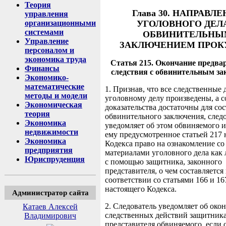
Теория
Глава 30. НАПРАВЛ
управления
УГОЛОВНОГО ДЕЛ
организационными
системами
ОБВИНИТЕЛЬНЫ
Управление
ЗАКЛЮЧЕНИЕМ ПРОК
персоналом и
экономика труда
Статья 215. Окончание предва
Финансы
следствия с обвинительным з
Экономико-
математические
1. Признав, что все следственные 
методы и модели
уголовному делу произведены, а 
Экономическая
доказательства достаточны для со
теория
обвинительного заключения, след
Экономика
уведомляет об этом обвиняемого и
недвижимости
ему предусмотренное статьей 217 
Экономика
Кодекса право на ознакомление со
предприятия
материалами уголовного дела как 
Юриспруденция
с помощью защитника, законного
представителя, о чем составляется
соответствии со статьями 166 и 16
настоящего Кодекса.
Администратор сайта
2. Следователь уведомляет об око
Катаев Алексей
следственных действий защитника
Владимирович
представителя обвиняемого, если 