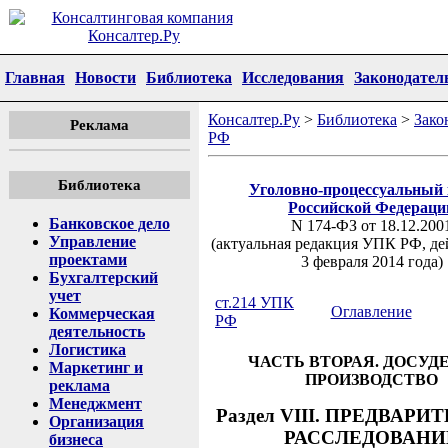
Главная
Новости
Библиотека
Исследования
Законодател
Консалтер.Ру
>
Библиотека
>
Зако
Реклама
РФ
Библиотека
Уголовно-процессуальный 
Российской Федераци
Банковское дело
N 174-ФЗ от 18.12.200
Управление
(актуальная редакция УПК РФ, де
проектами
3 февраля 2014 года)
Бухгалтерский
учет
ст.214 УПК
Оглавление
Коммерческая
РФ
деятельность
Логистика
ЧАСТЬ ВТОРАЯ. ДОСУД
Маркетинг и
ПРОИЗВОДСТВО
реклама
Менеджмент
Раздел VIII. ПРЕДВАР
Организация
РАССЛЕДОВАНИ
бизнеса