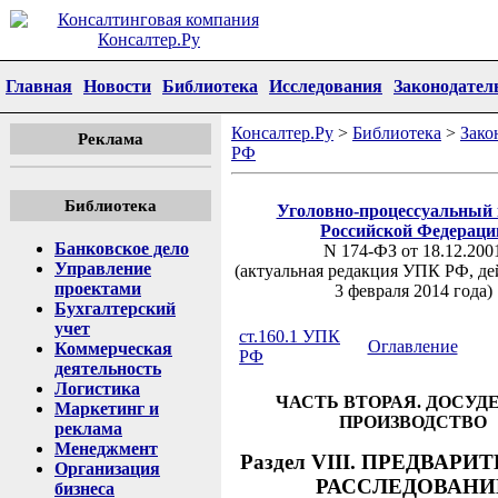
Главная
Новости
Библиотека
Исследования
Законодател
Консалтер.Ру
>
Библиотека
>
Зако
Реклама
РФ
Библиотека
Уголовно-процессуальный 
Российской Федераци
Банковское дело
N 174-ФЗ от 18.12.200
Управление
(актуальная редакция УПК РФ, де
проектами
3 февраля 2014 года)
Бухгалтерский
учет
ст.160.1 УПК
Оглавление
Коммерческая
РФ
деятельность
Логистика
ЧАСТЬ ВТОРАЯ. ДОСУД
Маркетинг и
ПРОИЗВОДСТВО
реклама
Менеджмент
Раздел VIII. ПРЕДВАР
Организация
РАССЛЕДОВАНИ
бизнеса