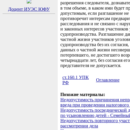
разрешения следователя, дознавате
в том объеме, в каком ими будет п
Доцент ИУЭС ЮФУ
допустимым, если разглашение не
противоречит интересам предвари
расследования и не связано с нар
и законных интересов участников
судопроизводства. Разглашение д
частной жизни участников уголов
судопроизводства без их согласия,
данных о частной жизни несовер
потерпевшего, не достигшего возр
четырнадцати лет, без согласия ег
представителя не допускается.
ст.160.1 УПК
Оглавление
РФ
Похожие материалы:
Недопустимость причинения непр
вреда при проведении налогового
Недопустимость посреднической д
по усыновлению детей - Семейный
Недопустимость повторного участ
рассмотрении дела