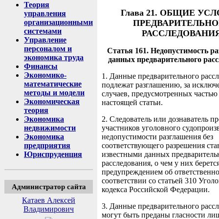
Теория
Глава 21. ОБЩИЕ УС
управления
ПРЕДВАРИТЕЛЬНО
организационными
системами
РАССЛЕДОВАНИ
Управление
персоналом и
Статья 161. Недопустимость р
экономика труда
данных предварительного рас
Финансы
Экономико-
1. Данные предварительного расс
математические
подлежат разглашению, за исключ
методы и модели
случаев, предусмотренных частью
Экономическая
настоящей статьи.
теория
2. Следователь или дознаватель п
Экономика
участников уголовного судопроизв
недвижимости
недопустимости разглашения без
Экономика
соответствующего разрешения ст
предприятия
известными данных предваритель
Юриспруденция
расследования, о чем у них беретс
предупреждением об ответственно
соответствии со статьей 310 Угол
Администратор сайта
кодекса Российской Федерации.
Катаев Алексей
3. Данные предварительного расс
Владимирович
могут быть преданы гласности ли