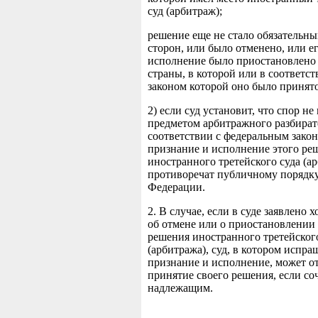
суд (арбитраж);
решение еще не стало обязательны
сторон, или было отменено, или е
исполнение было приостановлено
страны, в которой или в соответст
законом которой оно было принято
2) если суд установит, что спор н
предметом арбитражного разбират
соответствии с федеральным зако
признание и исполнение этого ре
иностранного третейского суда (а
противоречат публичному порядк
Федерации.
2. В случае, если в суде заявлено 
об отмене или о приостановлении
решения иностранного третейског
(арбитража), суд, в котором испр
признание и исполнение, может о
принятие своего решения, если соч
надлежащим.