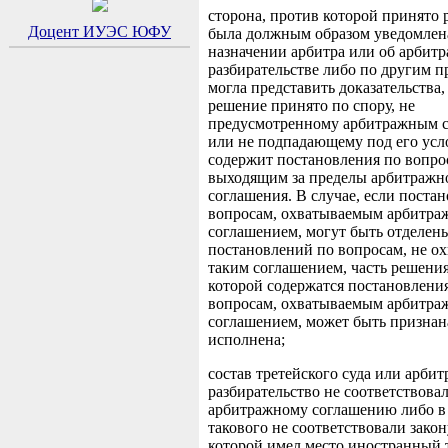
сторона, против которой принято 
Доцент ИУЭС ЮФУ
была должным образом уведомлен
назначении арбитра или об арбит
разбирательстве либо по другим 
могла представить доказательства,
решение принято по спору, не
предусмотренному арбитражным 
или не подпадающему под его усл
содержит постановления по вопро
выходящим за пределы арбитражн
соглашения. В случае, если поста
вопросам, охватываемым арбитр
соглашением, могут быть отделен
постановлений по вопросам, не о
таким соглашением, часть решения
которой содержатся постановлени
вопросам, охватываемым арбитр
соглашением, может быть признан
исполнена;
состав третейского суда или арби
разбирательство не соответствова
арбитражному соглашению либо в 
такового не соответствовали закон
которой имел место иностранный 