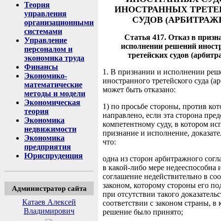
Теория
ИНОСТРАННЫХ ТРЕТЕ
управления
СУДОВ (АРБИТРАЖ
организационными
системами
Статья 417. Отказ в призн
Управление
исполнении решений иност
персоналом и
третейских судов (арбитр
экономика труда
Финансы
1. В признании и исполнении реш
Экономико-
иностранного третейского суда (а
математические
может быть отказано:
методы и модели
Экономическая
1) по просьбе стороны, против ко
теория
направлено, если эта сторона пред
Экономика
компетентному суду, в котором и
недвижимости
признание и исполнение, доказате
Экономика
что:
предприятия
Юриспруденция
одна из сторон арбитражного сог
в какой-либо мере недееспособна 
соглашение недействительно в соо
законом, которому стороны его по
Администратор сайта
при отсутствии такого доказательст
Катаев Алексей
соответствии с законом страны, в 
Владимирович
решение было принято;