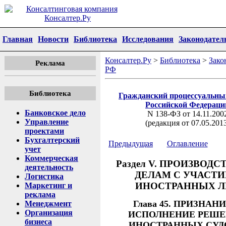
Главная
Новости
Библиотека
Исследования
Законодател
Консалтер.Ру
>
Библиотека
>
Зако
Реклама
РФ
Библиотека
Гражданский процессуальны
Российской Федераци
Банковское дело
N 138-ФЗ от 14.11.200
Управление
(редакция от 07.05.201
проектами
Бухгалтерский
Предыдущая
Оглавление
учет
Коммерческая
Раздел V. ПРОИЗВОДС
деятельность
ДЕЛАМ С УЧАСТ
Логистика
ИНОСТРАННЫХ Л
Маркетинг и
реклама
Глава 45. ПРИЗНАН
Менеджмент
Организация
ИСПОЛНЕНИЕ РЕШ
бизнеса
ИНОСТРАННЫХ СУД