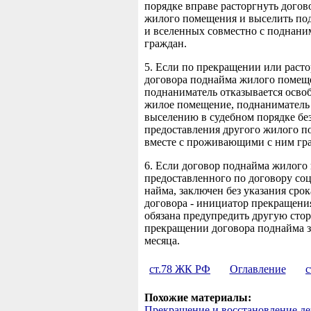
порядке вправе расторгнуть дого
жилого помещения и выселить по
и вселенных совместно с поднани
граждан.
5. Если по прекращении или раст
договора поднайма жилого помещ
поднаниматель отказывается осво
жилое помещение, поднаниматель
выселению в судебном порядке бе
предоставления другого жилого 
вместе с проживающими с ним гр
6. Если договор поднайма жилого
предоставленного по договору со
найма, заключен без указания срок
договора - инициатор прекращени
обязана предупредить другую стор
прекращении договора поднайма з
месяца.
ст.78 ЖК РФ
Оглавление
с
Похожие материалы:
Прекращение и восстановление де