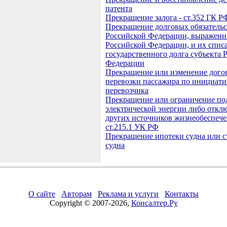
патента
Прекращение залога - ст.352 ГК Р
Прекращение долговых обязательс
Российской Федерации, выраженн
Российской Федерации, и их спис
государственного долга субъекта 
Федерации
Прекращение или изменение дого
перевозки пассажира по инициати
перевозчика
Прекращение или ограничение по
электрической энергии либо откл
других источников жизнеобеспече
ст.215.1 УК РФ
Прекращение ипотеки судна или с
судна
О сайте
Авторам
Реклама и услуги
Контакты
Copyright © 2007-2026,
Консалтер.Ру