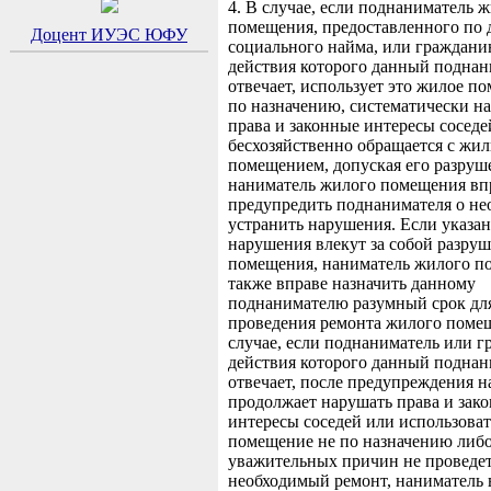
4. В случае, если поднаниматель 
помещения, предоставленного по 
Доцент ИУЭС ЮФУ
социального найма, или гражданин
действия которого данный поднан
отвечает, использует это жилое п
по назначению, систематически н
права и законные интересы соседе
бесхозяйственно обращается с жи
помещением, допуская его разруш
наниматель жилого помещения вп
предупредить поднанимателя о не
устранить нарушения. Если указа
нарушения влекут за собой разру
помещения, наниматель жилого п
также вправе назначить данному
поднанимателю разумный срок дл
проведения ремонта жилого поме
случае, если поднаниматель или г
действия которого данный поднан
отвечает, после предупреждения 
продолжает нарушать права и зак
интересы соседей или использова
помещение не по назначению либо
уважительных причин не проведе
необходимый ремонт, наниматель 