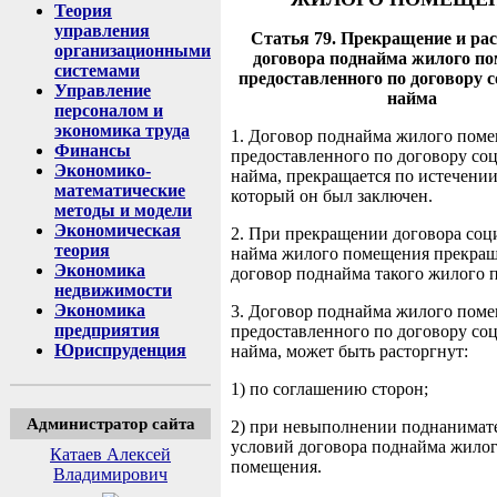
Теория
управления
Статья 79. Прекращение и ра
организационными
договора поднайма жилого п
системами
предоставленного по договору 
Управление
найма
персоналом и
экономика труда
1. Договор поднайма жилого поме
Финансы
предоставленного по договору со
Экономико-
найма, прекращается по истечении
математические
который он был заключен.
методы и модели
Экономическая
2. При прекращении договора соц
теория
найма жилого помещения прекращ
Экономика
договор поднайма такого жилого 
недвижимости
Экономика
3. Договор поднайма жилого поме
предприятия
предоставленного по договору со
Юриспруденция
найма, может быть расторгнут:
1) по соглашению сторон;
Администратор сайта
2) при невыполнении поднанимат
условий договора поднайма жило
Катаев Алексей
помещения.
Владимирович