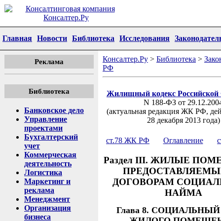
Главная
Новости
Библиотека
Исследования
Законодател
Консалтер.Ру
>
Библиотека
>
Зако
Реклама
РФ
Библиотека
Жилищный кодекс Российской
N 188-ФЗ от 29.12.200
Банковское дело
(актуальная редакция ЖК РФ, де
Управление
28 декабря 2013 года)
проектами
Бухгалтерский
ст.78 ЖК РФ
Оглавление
с
учет
Коммерческая
Раздел III. ЖИЛЫЕ ПО
деятельность
ПРЕДОСТАВЛЯЕМЫ
Логистика
ДОГОВОРАМ СОЦИАЛ
Маркетинг и
реклама
НАЙМА
Менеджмент
Организация
Глава 8. СОЦИАЛЬНЫ
бизнеса
ЖИЛОГО ПОМЕЩЕ