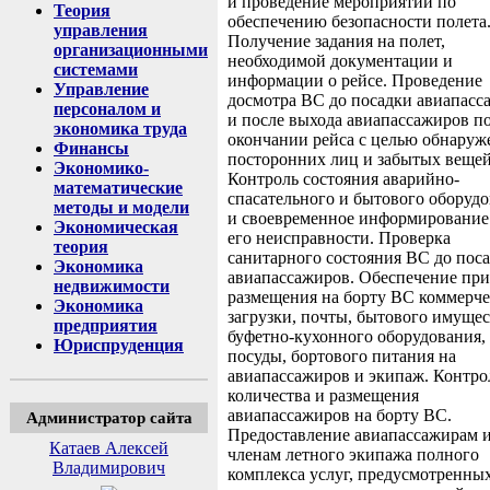
и проведение мероприятий по
Теория
обеспечению безопасности полета
управления
Получение задания на полет,
организационными
необходимой документации и
системами
информации о рейсе. Проведение
Управление
досмотра ВС до посадки авиапасс
персоналом и
и после выхода авиапассажиров п
экономика труда
окончании рейса с целью обнаруж
Финансы
посторонних лиц и забытых вещей
Экономико-
Контроль состояния аварийно-
математические
спасательного и бытового оборуд
методы и модели
и своевременное информирование
Экономическая
его неисправности. Проверка
теория
санитарного состояния ВС до пос
Экономика
авиапассажиров. Обеспечение при
недвижимости
размещения на борту ВС коммерч
Экономика
загрузки, почты, бытового имущес
предприятия
буфетно-кухонного оборудования,
Юриспруденция
посуды, бортового питания на
авиапассажиров и экипаж. Контро
количества и размещения
авиапассажиров на борту ВС.
Администратор сайта
Предоставление авиапассажирам 
Катаев Алексей
членам летного экипажа полного
Владимирович
комплекса услуг, предусмотренны