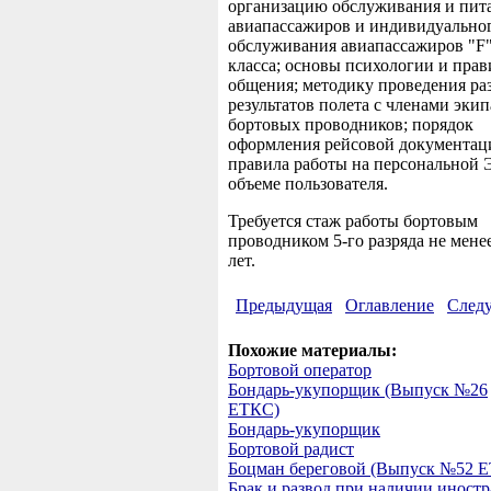
организацию обслуживания и пит
авиапассажиров и индивидуально
обслуживания авиапассажиров "F
класса; основы психологии и прав
общения; методику проведения ра
результатов полета с членами эки
бортовых проводников; порядок
оформления рейсовой документац
правила работы на персональной
объеме пользователя.
Требуется стаж работы бортовым
проводником 5-го разряда не мене
лет.
Предыдущая
Оглавление
След
Похожие материалы:
Бортовой оператор
Бондарь-укупорщик (Выпуск №26
ЕТКС)
Бондарь-укупорщик
Бортовой радист
Боцман береговой (Выпуск №52 
Брак и развод при наличии иност