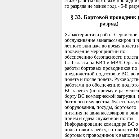
стаже работы бортовым проводник
го разряда не менее года - 5-й разр
§ 33. Бортовой проводник 
разряд)
Характеристика работ. Сервисное
обслуживание авиапассажиров и 
летного экипажа во время полета 
проведение мероприятий по
обеспечению безопасности полета
I - II класса на ВВЛ и МВЛ. Орган
работы бортовых проводников по
предполетной подготовке ВС, во 
полета и после полета. Руководств
работами по обеспечению подгот
ВС к рейсу (по приему и размеще
борту ВС коммерческой загрузки, 
бытового имущества, буфетно-кух
оборудования, посуды, бортового
питания на авиапассажиров и экип
прием и сдача служебной почты.
Информирование командира ВС о 
подготовки к рейсу, готовности В
бортовых проводников к выполн