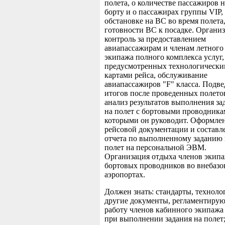
полета, о количестве пассажиров н
борту и о пассажирах группы VIP,
обстановке на ВС во время полета,
готовности ВС к посадке. Организ
контроль за предоставлением
авиапассажирам и членам летного
экипажа полного комплекса услуг,
предусмотренных технологическ
картами рейса, обслуживание
авиапассажиров "F" класса. Подв
итогов после проведенных полето
анализ результатов выполнения за
на полет с бортовыми проводника
которыми он руководит. Оформле
рейсовой документации и составл
отчета по выполненному заданию 
полет на персональной ЭВМ.
Организация отдыха членов экип
бортовых проводников во внебаз
аэропортах.
Должен знать: стандарты, техноло
другие документы, регламентиру
работу членов кабинного экипажа
при выполнении задания на полет