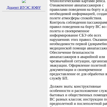
технологическими картами рейса.
Ознакомление авиапассажиров с
Доцент ИУЭС ЮФУ
правилами поведения на борту и 
необходимой информацией, создан
полете атмосферы спокойствия.
Контроль соблюдения пассажирам
правил поведения на борту ВС во
полета и своевременное
информирование СБЭ обо всех
нарушениях этих правил. Оказани
необходимости первой (доврачебн
медицинской помощи авиапассаж
Обеспечение безопасности
авиапассажиров в аварийной или
чрезвычайной ситуации, организа
эвакуации. Оформление полетной
документации и своевременное
предоставление ее для обработки 
службу БП.
Должен знать: конструктивные
особенности и расположение слу
бытовых и общественных помеще
ВС разных классов; инструкции п
предполетной и послеполетной ра