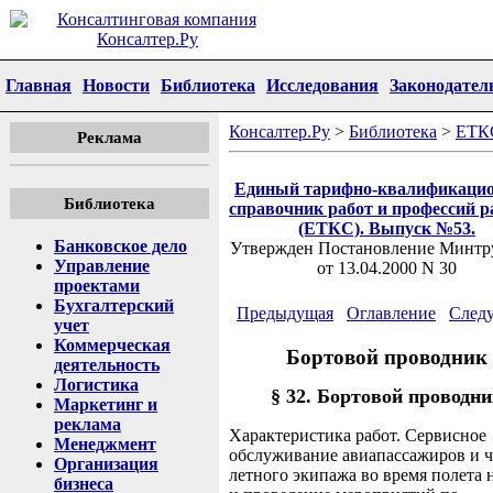
Главная
Новости
Библиотека
Исследования
Законодател
Консалтер.Ру
>
Библиотека
>
ЕТК
Реклама
Единый тарифно-квалификаци
Библиотека
справочник работ и профессий р
(ЕТКС). Выпуск №53.
Банковское дело
Утвержден Постановление Минтр
Управление
от 13.04.2000 N 30
проектами
Бухгалтерский
Предыдущая
Оглавление
След
учет
Коммерческая
Бортовой проводник
деятельность
Логистика
§ 32. Бортовой проводн
Маркетинг и
реклама
Характеристика работ. Сервисное
Менеджмент
обслуживание авиапассажиров и 
Организация
летного экипажа во время полета 
бизнеса