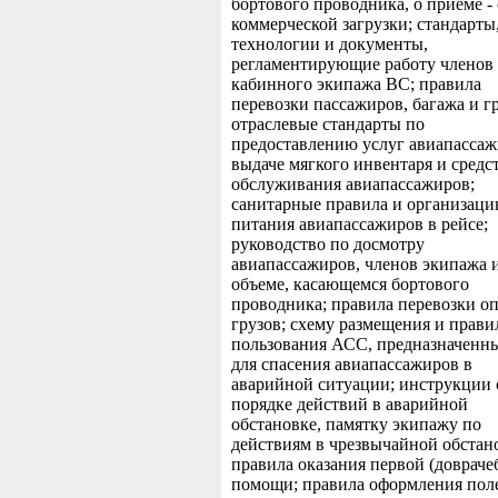
бортового проводника, о приеме - 
коммерческой загрузки; стандарты
технологии и документы,
регламентирующие работу членов
кабинного экипажа ВС; правила
перевозки пассажиров, багажа и гр
отраслевые стандарты по
предоставлению услуг авиапассаж
выдаче мягкого инвентаря и средс
обслуживания авиапассажиров;
санитарные правила и организац
питания авиапассажиров в рейсе;
руководство по досмотру
авиапассажиров, членов экипажа 
объеме, касающемся бортового
проводника; правила перевозки о
грузов; схему размещения и прави
пользования АСС, предназначенн
для спасения авиапассажиров в
аварийной ситуации; инструкции 
порядке действий в аварийной
обстановке, памятку экипажу по
действиям в чрезвычайной обстан
правила оказания первой (довраче
помощи; правила оформления пол