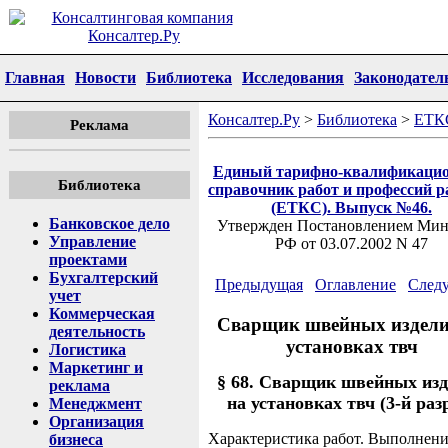
Главная
Новости
Библиотека
Исследования
Законодател
Консалтер.Ру
>
Библиотека
>
ЕТК
Реклама
Единый тарифно-квалификаци
Библиотека
справочник работ и профессий р
(ЕТКС). Выпуск №46.
Банковское дело
Утвержден Постановлением Мин
Управление
РФ от 03.07.2002 N 47
проектами
Бухгалтерский
Предыдущая
Оглавление
След
учет
Коммерческая
Сварщик швейных издели
деятельность
установках твч
Логистика
Маркетинг и
§ 68. Сварщик швейных из
реклама
на установках твч (3-й раз
Менеджмент
Организация
Характеристика работ. Выполнен
бизнеса