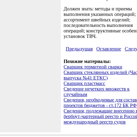
Должен знать: методы и приемы
выполнения указанных операций;
ассортимент швейных изделий;
последовательность выполнения
операций; конструктивные особен
установок ТВЧ.
Предыдущая
Оглавление
След
Похожие материалы:
Сварщик термитной сварки
Сварщик стеклянных изделий (Ча
выпуска №41 ЕТКС)
Сварщик пластмасс
Сведение нечетких множеств к
случайным
Сведения, необходимые для соста
проектов бюджетов - ст.172 БК РФ
Сведения, подлежащие внесению 
бербоут-чартерный реестр и Росс
международный реестр судов