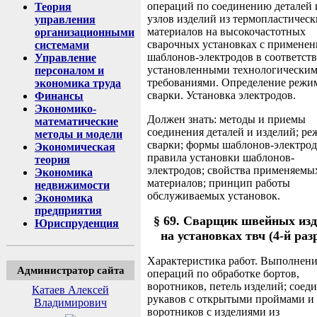
операций по соединению деталей 
Теория
узлов изделий из термопластическ
управления
материалов на высокочастотных
организационными
сварочных установках с примене
системами
шаблонов-электродов в соответств
Управление
установленными технологически
персоналом и
требованиями. Определение режи
экономика труда
сварки. Установка электродов.
Финансы
Экономико-
Должен знать: методы и приемы
математические
соединения деталей и изделий; р
методы и модели
сварки; формы шаблонов-электрод
Экономическая
правила установки шаблонов-
теория
электродов; свойства применяемы
Экономика
материалов; принцип работы
недвижимости
обслуживаемых установок.
Экономика
предприятия
§ 69. Сварщик швейных из
Юриспруденция
на установках твч (4-й раз
Характеристика работ. Выполнен
Администратор сайта
операций по обработке бортов,
воротников, петель изделий; соед
Катаев Алексей
рукавов с открытыми проймами и
Владимирович
воротников с изделиями из