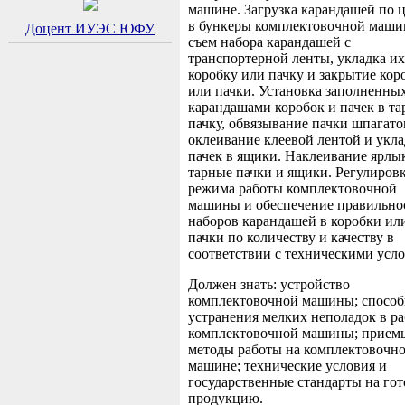
машине. Загрузка карандашей по 
в бункеры комплектовочной маши
Доцент ИУЭС ЮФУ
съем набора карандашей с
транспортерной ленты, укладка их
коробку или пачку и закрытие кор
или пачки. Установка заполненны
карандашами коробок и пачек в т
пачку, обвязывание пачки шпагат
оклеивание клеевой лентой и укла
пачек в ящики. Наклеивание ярлы
тарные пачки и ящики. Регулиров
режима работы комплектовочной
машины и обеспечение правильно
наборов карандашей в коробки ил
пачки по количеству и качеству в
соответствии с техническими усл
Должен знать: устройство
комплектовочной машины; спосо
устранения мелких неполадок в ра
комплектовочной машины; прием
методы работы на комплектовочн
машине; технические условия и
государственные стандарты на го
продукцию.