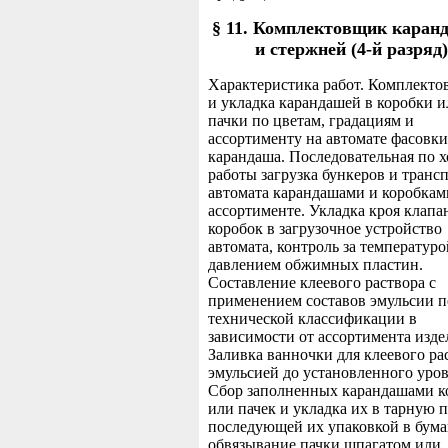
§ 11. Комплектовщик каран
и стержней (4-й разряд)
Характеристика работ. Комплекто
и укладка карандашей в коробки и
пачки по цветам, градациям и
ассортименту на автомате фасовки
карандаша. Последовательная по х
работы загрузка бункеров и транс
автомата карандашами и коробкам
ассортименте. Укладка кроя клап
коробок в загрузочное устройство
автомата, контроль за температуро
давлением обжимных пластин.
Составление клеевого раствора с
применением составов эмульсии п
технической классификации в
зависимости от ассортимента изде
Заливка ванночки для клеевого ра
эмульсией до установленного уров
Сбор заполненных карандашами к
или пачек и укладка их в тарную п
последующей их упаковкой в бума
обвязывание пачки шпагатом или