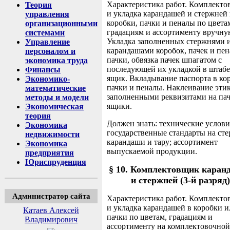
Характеристика работ. Комплекто
Теория
и укладка карандашей и стержней 
управления
коробки, пачки и пеналы по цвета
организационными
градациям и ассортименту вручну
системами
Укладка заполненных стержнями 
Управление
карандашами коробок, пачек и пен
персоналом и
пачки, обвязка пачек шпагатом с
экономика труда
последующей их укладкой в штабе
Финансы
ящик. Вкладывание паспорта в ко
Экономико-
пачки и пеналы. Наклеивание этик
математические
заполненными реквизитами на пач
методы и модели
ящики.
Экономическая
теория
Должен знать: технические услов
Экономика
государственные стандарты на ст
недвижимости
карандаши и тару; ассортимент
Экономика
выпускаемой продукции.
предприятия
Юриспруденция
§ 10. Комплектовщик каран
и стержней (3-й разряд)
Администратор сайта
Характеристика работ. Комплекто
и укладка карандашей в коробки и
Катаев Алексей
пачки по цветам, градациям и
Владимирович
ассортименту на комплектовочной