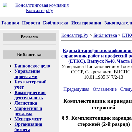
Главная
Новости
Библиотека
Исследования
Законодател
Консалтер.Ру
>
Библиотека
>
ЕТК
Реклама
Единый тарифно-квалификаци
Библиотека
справочник работ и профессий р
(ЕТКС). Выпуск №40. Часть 
Банковское дело
Утвержден Постановлением Госко
Управление
СССР, Секретариата ВЦСПС 
проектами
10.01.1985 N 7/2-13
Бухгалтерский
учет
Предыдущая
Оглавление
След
Коммерческая
деятельность
Комплектовщик карандаш
Логистика
стержней
Маркетинг и
реклама
§ 9. Комплектовщик каранд
Менеджмент
стержней (2-й разряд)
Организация
бизнеса