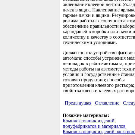
оклеивание клеевой лентой. Уклад
пачек в ящик. Наклеивание ярлыко
тарные пачки и ящики. Регулиров
режима работы фасовочного автом
обеспечение правильности наборо
карандашей в коробки или пачки 
количеству и качеству в соответст
техническими условиями.
Должен знать: устройство фасово
автомата; способы устранения ме
неполадок в работе автомата; при
методы работы на автомате; техни
условия и государственные станда
готовую продукцию; способы
приготовления клеевого раствора;
свойства клеев и клеевых растворо
Предыдущая
Оглавление
След
Похожие материалы:
Комплектовщик изделий,
полуфабрикатов и материалов
Комплектовщик изделий электрон