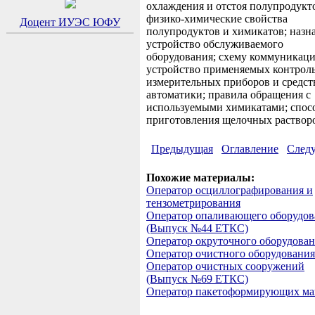
охлаждения и отстоя полупродукт
физико-химические свойства
Доцент ИУЭС ЮФУ
полупродуктов и химикатов; назна
устройство обслуживаемого
оборудования; схему коммуникаци
устройство применяемых контрол
измерительных приборов и средст
автоматики; правила обращения с
используемыми химикатами; спос
приготовления щелочных раствор
Предыдущая
Оглавление
След
Похожие материалы:
Оператор осциллографирования и
тензометрирования
Оператор опаливающего оборудов
(Выпуск №44 ЕТКС)
Оператор окруточного оборудова
Оператор очистного оборудования
Оператор очистных сооружений
(Выпуск №69 ЕТКС)
Оператор пакетоформирующих м