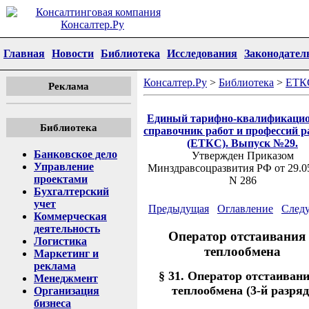
Главная
Новости
Библиотека
Исследования
Законодател
Консалтер.Ру
>
Библиотека
>
ЕТК
Реклама
Единый тарифно-квалификаци
Библиотека
справочник работ и профессий р
(ЕТКС). Выпуск №29.
Банковское дело
Утвержден Приказом
Управление
Минздравсоцразвития РФ от 29.0
проектами
N 286
Бухгалтерский
учет
Предыдущая
Оглавление
След
Коммерческая
деятельность
Оператор отстаивания
Логистика
теплообмена
Маркетинг и
реклама
§ 31. Оператор отстаивани
Менеджмент
теплообмена (3-й разряд
Организация
бизнеса