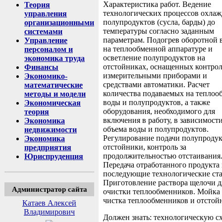
Характеристика работ. Ведение
Теория
технологических процессов охла
управления
полупродуктов (сусла, барды) до
организационными
температуры согласно заданным
системами
параметрам. Подогрев оборотной 
Управление
на теплообменной аппаратуре и
персоналом и
осветление полупродуктов на
экономика труда
отстойниках, оснащенных контрол
Финансы
измерительными приборами и
Экономико-
средствами автоматики. Расчет
математические
количества подаваемых на теплоо
методы и модели
воды и полупродуктов, а также
Экономическая
оборудования, необходимого для
теория
включения в работу, в зависимости
Экономика
объема воды и полупродуктов.
недвижимости
Регулирование подачи полупродук
Экономика
отстойники, контроль за
предприятия
продолжительностью отстаивания
Юриспруденция
Передача отработанного продукта 
последующие технологические ст
Приготовление раствора щелочи д
Администратор сайта
очистки теплообменников. Мойка
чистка теплообменников и отстой
Катаев Алексей
Владимирович
Должен знать: технологическую с