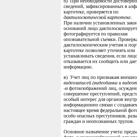
б) При необходимости достоверно
сведений, зафиксированных в алф
картотеке, проверяется по
дактилоскопической картотеке
.
При наличии установленных зако
оснований лицо дактилоскопирует
фотографируется по правилам
опознавательной съемки. Проверк
дактилоскопическим учетам и пор
картотеке позволяет уточнять или
устанавливать сведения, если лиц
отказывается их сообщить или да
информацию.
в) Учет лиц по признакам внешно
видеозаписей (видеобанки и видеот
-и фотоизображений лиц, осужден
совершение преступлений, предс
особый интерес для органов внутр
информационно связан с создавае
настоящее время федеральной фот
особо опасных преступников, раз
граждан и неопознанных трупов.
Основное назначение учета: пред