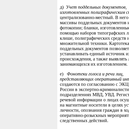
д)
Учет поддельных документов,
изготовленных полиграфическим 
централизованно-местный. В него
массивы поддельных документов 
фотокопии; бланки, изготовленные
помощью наборов типографских л
клише, полиграфических средств 
множительной техники. Картотек
поддельных документов позволяет
устанавливать единый источник и
происхождения, а также выявлять 
занимающихся их изготовлением.
е)
Фонотеки голоса и речи лиц,
представляющих оперативный ин
создаются по согласованию с ЭК
России в экспертно-криминалист
подразделениях МВД, УВД. Регис
речевой информации о лицах осущ
на магнитные носители в целях у
личности, опознания граждан в хо
оперативно-розыскных мероприят
следственных действий.