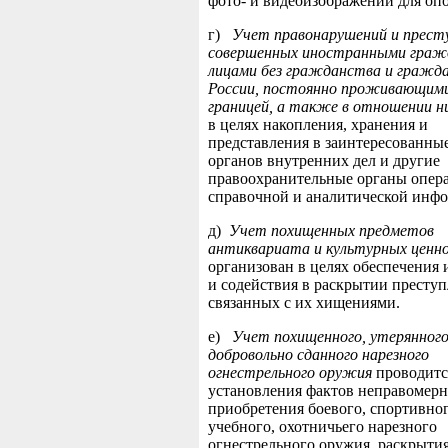
фото- и видеоизображений для оп
г)
Учет правонарушений и престу
совершенных иностранными граж
лицами без гражданства и гражд
России, постоянно проживающими
границей, а также в отношении н
в целях накопления, хранения и
представления в заинтересованны
органов внутренних дел и другие
правоохранительные органы опер
справочной и аналитической инф
д)
Учет похищенных предметов
антиквариата и культурных ценн
организован в целях обеспечения 
и содействия в раскрытии преступ
связанных с их хищениями.
е)
Учет похищенного, утерянного
добровольно сданного нарезного
огнестрельного оружия
проводитс
установления фактов неправомерн
приобретения боевого, спортивног
учебного, охотничьего нарезного
огнестрельного оружия, раскрыти