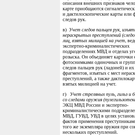
описания внешних признаков чело
карте приобщаются сигналетичес
и дактилоскопические карты или 
следов рук.
в)
Учет следов пальцев рук, изъят
нераскрытых преступлений (следо
лиц, взятых милицией на учет
, вед
экспертно-криминалистических
подразделениях МВД и отделах уг
розыска. Он объединяет карточки 
фотоснимками одиночных и груп
следов пальцев рук (ладоней) и их
фрагментов, изъятых с мест нера
преступлений, а также дактилокар
взятых милицией на учет.
г)
Учет стреляных пуль, гильз и 
со следами оружия (пулегильзотек
ЭКЦ МВД России и экспертно-
криминалистическими подраздел
МВД, ГУВД, УВД в целях установ
фактов применения преступникам
того же экземпляра оружия при с
нескольких преступлений.