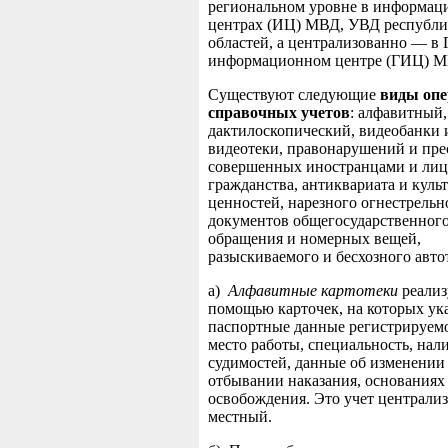
региональном уровне в информа
центрах (ИЦ) МВД, УВД республик
областей, а централизованно — в
информационном центре (ГИЦ) 
Существуют следующие
виды опе
справочных учетов
: алфавитный,
дактилоскопический, видеобанки 
видеотеки, правонарушений и пре
совершенных иностранцами и лиц
гражданства, антиквариата и куль
ценностей, нарезного огнестрельн
документов общегосударственног
обращения и номерных вещей,
разыскиваемого и бесхозного авто
а)
Алфавитные картотеки
реализ
помощью карточек, на которых ук
паспортные данные регистрируемо
место работы, специальность, нал
судимостей, данные об изменении
отбывании наказания, основаниях 
освобождения. Это учет централи
местный.