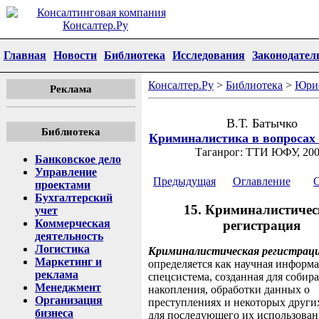
Главная
Новости
Библиотека
Исследования
Законодател
Консалтер.Ру
>
Библиотека
>
Юри
Реклама
В.Т. Батычко
Библиотека
Криминалистика в вопросах 
Таганрог: ТТИ ЮФУ, 200
Банковское дело
Управление
Предыдущая
Оглавление
проектами
Бухгалтерский
15. Криминалистичес
учет
Коммерческая
регистрация
деятельность
Логистика
Криминалистическая регистрац
Маркетинг и
определяется как научная информ
реклама
спецсистема, созданная для собира
Менеджмент
накопления, обработки данных о
Организация
преступлениях и некоторых други
бизнеса
для последующего их использован