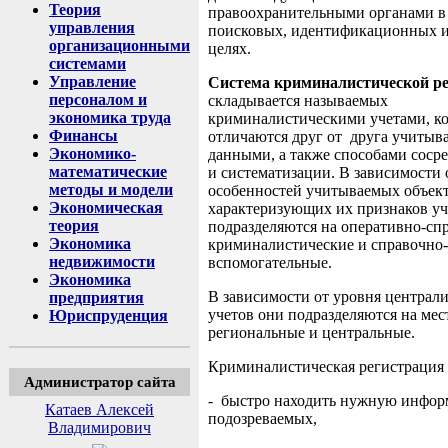
Теория
правоохранительными органами в
управления
поисковых, идентификационных 
организационными
целях.
системами
Управление
Система криминалистической р
персоналом и
складывается называемых
экономика труда
криминалистическими учетами, к
Финансы
отличаются друг от друга учиты
Экономико-
данными, а также способами соср
математические
и систематизации. В зависимости 
методы и модели
особенностей учитываемых объек
Экономическая
характеризующих их признаков у
теория
подразделяются на оперативно-сп
Экономика
криминалистические и справочно-
недвижимости
вспомогательные.
Экономика
В зависимости от уровня централ
предприятия
учетов они подразделяются на мес
Юриспруденция
региональные и центральные.
Криминалистическая регистрация 
Администратор сайта
- быстро находить нужную инфор
Катаев Алексей
подозреваемых,
Владимирович