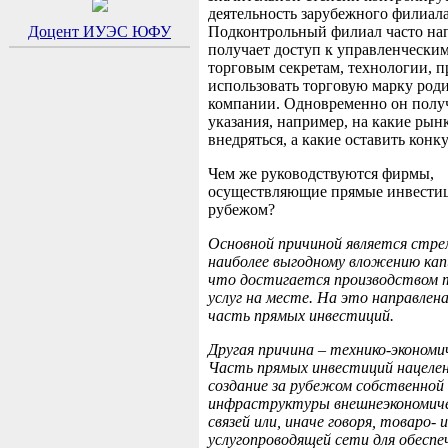
деятельность зарубежного филиала
Доцент ИУЭС ЮФУ
Подконтрольный филиал часто н
полу
чает доступ к управленчески
торговым секретам, технологии, п
использовать торговую марку род
компании. Одновременно он полу
указания, например, на какие рын
внедряться, а какие оставить конк
Чем же руководствуются фирмы,
осуществляющие прямые инвестиц
рубежом?
Основной причиной является
стре
наиболее выгодному вложению кап
что достигается производством 
услуг на месте. На это направлен
часть прямых инвестиций.
Другая причина –
технико-экономи
Часть прямых инвестиций нацелен
создание за рубежом собственной
инфраструктуры внешнеэкономич
связей или, иначе говоря, товаро- и
услугопроводящей
сети для обеспе