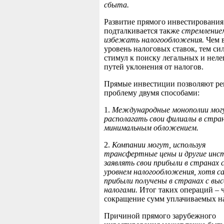
сбыта.
Развитие прямого инвестирования
подталкивается также
стремление
избежать налогообложения.
Чем 
уровень налоговых ставок, тем си
стимул к поиску легальных и нел
путей уклонения от налогов.
Прямые инвестиции позволяют ре
проблему двумя способами:
1.
Международные монополии мог
располагать свои филиалы в стран
минимальным обложением.
2.
Компании могут, используя
трансфертные цены и другие инс
заявлять свои
прибыли
в странах 
уровнем налогообложения, хотя с
прибыли получены в странах с вы
налогами.
Итог таких операций – 
сокращение сумм уплачиваемых н
Причиной прямого зарубежного