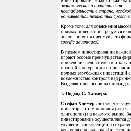
инвестирования может также быть
экономическая и политическая
нестабильность в стране, необхо
«
отмывания»
незаконных средств
Кроме того, для объяснения массо
прямых инвестиций требуется вкл
анализ понятия преимуществ фи
specific advantages).
В прямом инвестировании важне
играют особые преимущества фир
привело исследователей к отказу 
простой конкуренции и признани
прямых зарубежных инвестиций с
возможностью контроля над рынк
Выделяют два основных подхода.
1. Подход С.
Хаймера.
Стефан Хаймер
считает, что зар
инвестор – это монополия (или ча
олигополия) на каком-то рынке. З
инвестирование осуществляется д
удушения конкуренции и сохране
контроля над рынком. Инвестор на