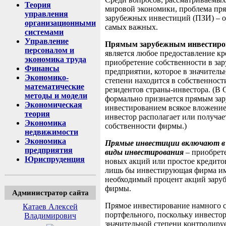
Теория
мировой экономики, проблема пр
управления
зарубежных инвестиций
(ПЗИ)
– 
организационными
самых важных.
системами
Управление
Прямым зарубежным
инвестир
персоналом и
является любое предоставление кр
экономика труда
приобретение собственности в за
Финансы
предприятии, которое в значитель
Экономико-
степени находится в собственност
математические
резидентов страны-инвестора. (
методы и модели
формально признается прямым за
Экономическая
инвестированием всякое вложение
теория
инвест
ор располагает или получае
Экономика
собственности фирмы
.)
недвижимости
Экономика
Прямые инвестиции
включают
в
предприятия
виды
инвестирования
–
приобрет
Юриспруденция
новых акций или простое кредито
лишь бы инвестирующая фирма и
необходимый процент акций зару
фирмы.
Администратор сайта
Прямое инвестирование намного 
Катаев Алексей
портфельного, поскольку инвестор
Владимирович
значительной степени контролиру