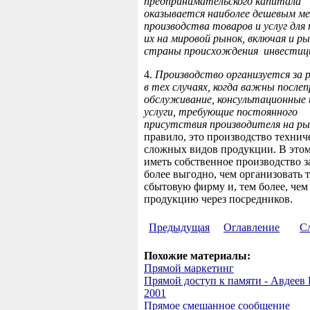
предприни
мательского капитала
оказывается
наиболее дешевым м
производства товаров и услуг для
их на мировой рынок, включая и р
страны происхождения
инвестиц
4.
Производство организуется за 
в тех случаях, когда
важны после
обслуживание, консультационные 
ус
луги, требующие постоянного
присутствия производителя на ры
правило, это производство технич
сложных видов
продукции.
В этом
иметь собственное производство 
более выгодно, чем организовать 
сбытовую фирму и, тем более, чем
продукцию через посредников.
Предыдущая
Оглавление
С
Похожие материалы:
Прямой маркетинг
Прямой доступ к памяти - Авдеев В
2001
Прямое смешанное сообщение