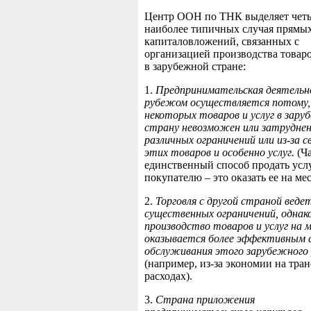
Центр ООН по ТНК выделяет чет
наиболее типичных случая
прямы
капиталовложений, связанных с
организацией производства товаро
в зарубежной стране:
1.
Предпринимательская деятельн
рубежом осуществляется потому,
некоторых товаров и услуг в зар
страну невозможен или затруднен
различных ограничений или из-за 
этих товаров и особенно услуг.
(Ч
единственный способ продать усл
покупателю – это оказать ее на мес
2.
Торговля с другой страной ведет
существенных
ограниче
ний,
однак
производство
товаров и услуг на 
оказывается более эффективным 
обслуживания этого зарубежного
(например, из-за экон
омии на тра
расходах).
3.
Страна приложения